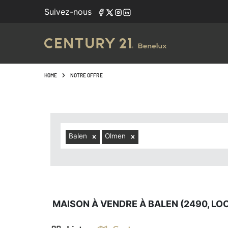
Navigated to Maison à vendre à Balen (2490, localités com
Suivez-nous
HOME
NOTRE OFFRE
Balen
Olmen
MAISON À VENDRE À BALEN (2490, LO