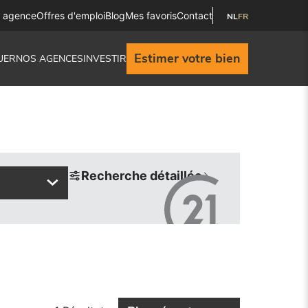
e agence
Offres d'emploi
Blog
Mes favoris
Contact
NL
FR
Estimer votre bien
UER
NOS AGENCES
INVESTIR
Recherche détaillée