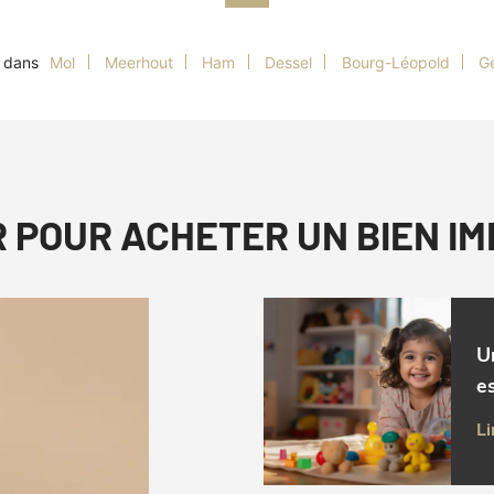
s dans
Mol
Meerhout
Ham
Dessel
Bourg-Léopold
G
R POUR ACHETER UN BIEN I
U
es
Li