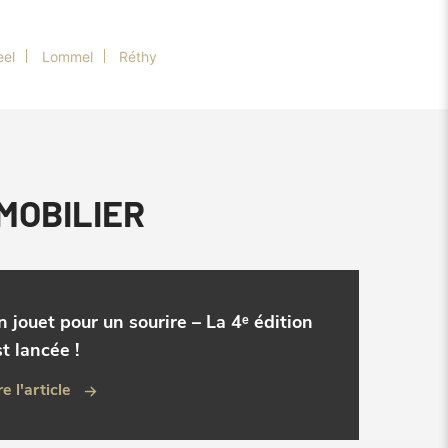
eel
Lommel
Réthy
MMOBILIER
n jouet pour un sourire – La 4ᵉ édition
t lancée !
re l'article