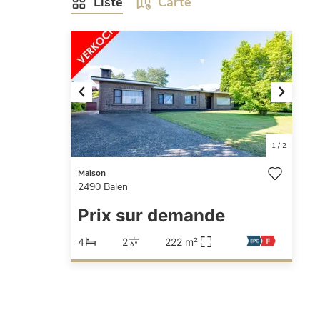
Liste
Carte
Previous
Next
1
/
2
Maison
2490
Balen
Prix sur demande
4
2
222 m²