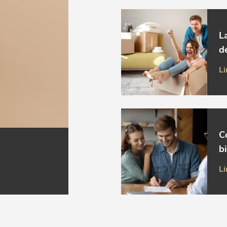
L
d
Li
C
b
Li