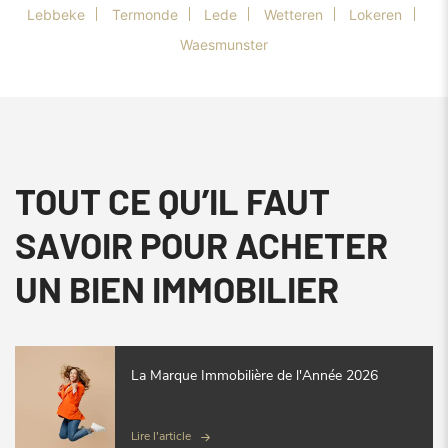
Lebbeke
Termonde
Lede
Wetteren
Lokeren
Waesmunster
TOUT CE QU’IL FAUT
SAVOIR POUR ACHETER
UN BIEN IMMOBILIER
La Marque Immobilière de l'Année 2026
Lire l'article