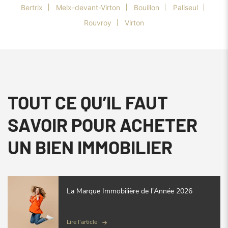
Bertrix
Meix-devant-Virton
Bouillon
Paliseul
Rouvroy
Virton
TOUT CE QU’IL FAUT
SAVOIR POUR ACHETER
UN BIEN IMMOBILIER
La Marque Immobilière de l'Année 2026
Lire l'article