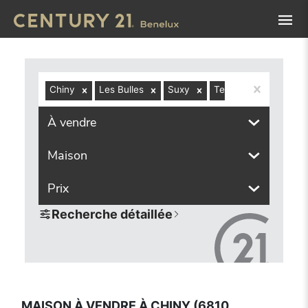
Navigated to Maison à vendre à Chiny (6810, localités com
Chiny
Les Bulles
Suxy
Termes
À vendre
Maison
Prix
Recherche détaillée
MAISON À VENDRE À CHINY (6810,