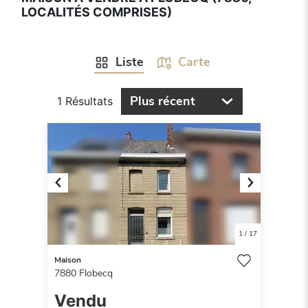
LOCALITÉS COMPRISES)
Liste
Carte
Plus récent
1 Résultats
Previous
Next
1
/
17
Maison
7880
Flobecq
Vendu