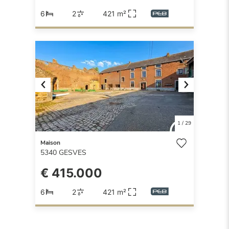
6
2
421 m²
Previous
Next
1
/
29
Maison
5340
GESVES
€ 415.000
6
2
421 m²