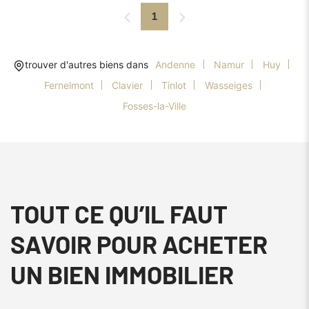
1
trouver d'autres biens dans
Andenne
Namur
Huy
Fernelmont
Clavier
Tinlot
Wasseiges
Fosses-la-Ville
TOUT CE QU’IL FAUT
SAVOIR POUR ACHETER
UN BIEN IMMOBILIER