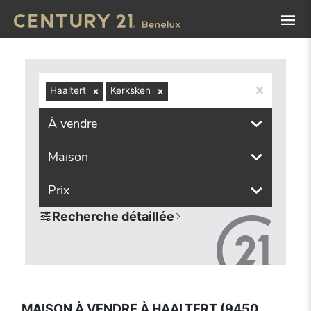
Navigated to Maison à vendre à Haaltert (9450, localités 
Haaltert
Kerksken
À vendre
Maison
Prix
Recherche détaillée
MAISON À VENDRE À HAALTERT (9450,