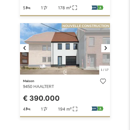
5
1
178 m²
NOUVELLE CONSTRUCTION
Previous
Next
1
/
17
Maison
9450
HAALTERT
€ 390.000
4
1
194 m²