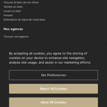
Trouver le bien de vos rêves
Vendre un bien
Louer un bien
Investir
Estimation en ligne de votre bien
Nos agences
Trouver une agence
Nous contacter
By accepting all cookies, you agree to the storing of
cookies on your device to enhance site navigation,
Contact
analyze site usage, and assist in our marketing efforts.
Facebook
Instagram
X
Set Preferences
Linkedin
Reject All Cookies
© CENTURY 21 Benelux
Conditions d'utilisation
Déclaration de confidentialité
Allow All Cookies
Avertissement
Politique en matière de cookies