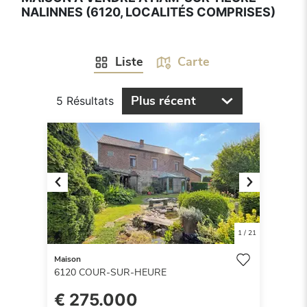
NALINNES (6120, LOCALITÉS COMPRISES)
Liste
Carte
Plus récent
5 Résultats
Previous
Next
1
/
21
Maison
6120
COUR-SUR-HEURE
€ 275.000