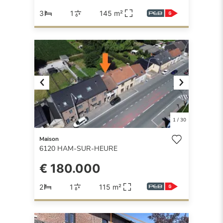
3
1
145 m²
Previous
Next
1
/
30
Maison
6120
HAM-SUR-HEURE
€ 180.000
2
1
115 m²