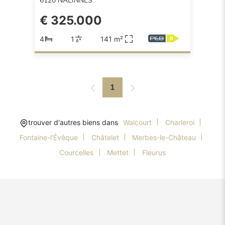
6120
NALINNES
€ 325.000
4
1
141 m²
1
trouver d'autres biens dans
Walcourt
Charleroi
Fontaine-l'Évêque
Châtelet
Merbes-le-Château
Courcelles
Mettet
Fleurus