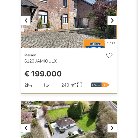
Previous
Next
1
/
23
Maison
6120
JAMIOULX
€ 199.000
2
1
240 m²
Previous
Next