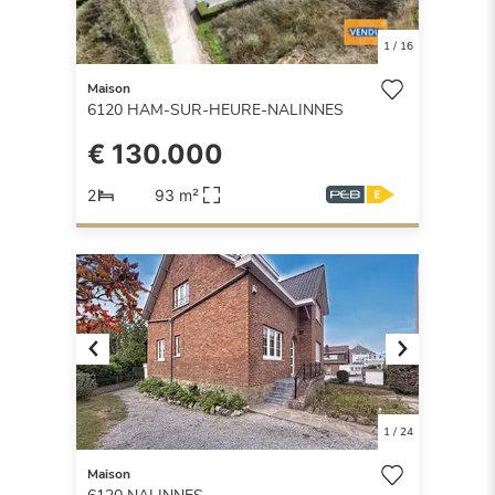
1
/
16
Maison
6120
HAM-SUR-HEURE-NALINNES
€ 130.000
2
93 m²
Previous
Next
1
/
24
Maison