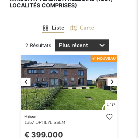
LOCALITÉS COMPRISES)
Liste
Carte
Plus récent
2 Résultats
NOUVEAU
Previous
Next
1
/
17
Maison
1357
OPHEYLISSEM
€ 399.000