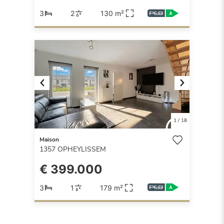
3
2
130 m²
Previous
Next
1
/
18
Maison
1357
OPHEYLISSEM
€ 399.000
3
1
179 m²