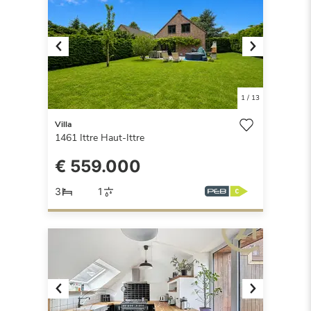
Previous
Next
1
/
13
Villa
1461
Ittre Haut-Ittre
€ 559.000
3
1
Previous
Next