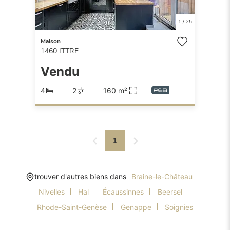
1
/
25
Maison
1460
ITTRE
Vendu
4
2
160 m²
1
trouver d'autres biens dans
Braine-le-Château
Nivelles
Hal
Écaussinnes
Beersel
Rhode-Saint-Genèse
Genappe
Soignies