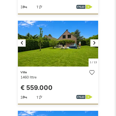
3
1
Previous
Next
1
/
13
Villa
1460
Ittre
€ 559.000
3
1