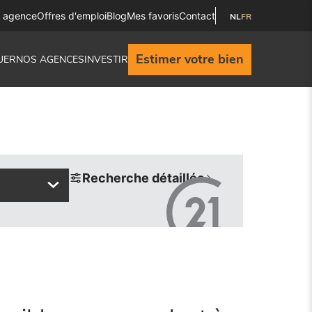
e agence
Offres d'emploi
Blog
Mes favoris
Contact
NL
FR
Estimer votre bien
UER
NOS AGENCES
INVESTIR
Recherche détaillée