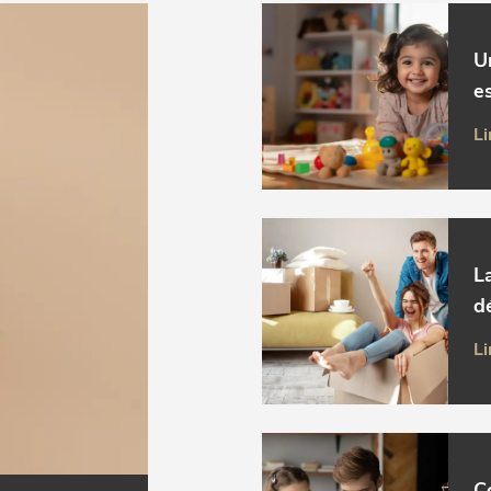
U
es
Li
L
d
Li
C