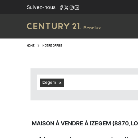
Navigated to Maison à vendre à Izegem (8870, localités c
Suivez-nous
HOME
NOTRE OFFRE
Izegem
MAISON À VENDRE À IZEGEM (8870, L