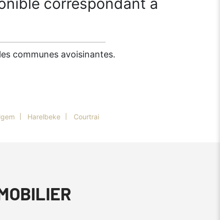
onible correspondant à
s les communes avoisinantes.
lgem
Harelbeke
Courtrai
MMOBILIER