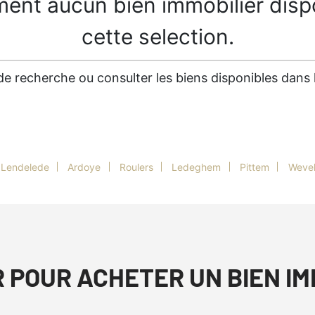
ment aucun bien immobilier disp
cette selection.
es de recherche ou consulter les biens disponibles dan
Lendelede
Ardoye
Roulers
Ledeghem
Pittem
Weve
R POUR ACHETER UN BIEN I