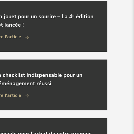
n jouet pour un sourire – La 4ᵉ édition
t lancée !
re l'article
a checklist indispensable pour un
éménagement réussi
re l'article
onseils pour l’achat de votre premier