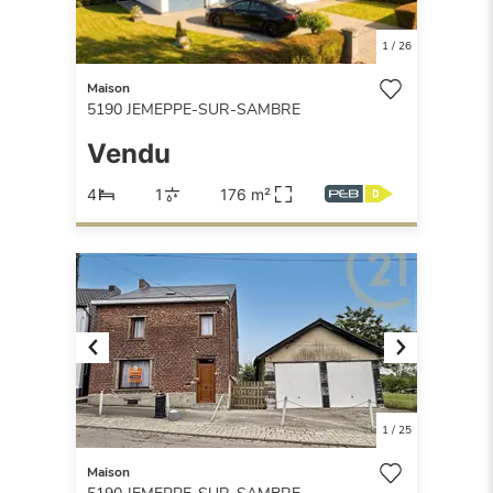
1
/
26
Maison
5190
JEMEPPE-SUR-SAMBRE
Vendu
4
1
176 m²
Previous
Next
1
/
25
Maison