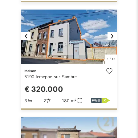
Previous
Next
1
/
15
Maison
5190
Jemeppe-sur-Sambre
€ 320.000
3
2
180 m²