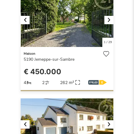
Previous
Next
1
/
29
Maison
5190
Jemeppe-sur-Sambre
€ 450.000
4
2
262 m²
Previous
Next