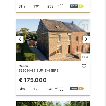
3
1
253 m²
Previous
Next
1
/
29
Maison
5190
HAM-SUR-SAMBRE
€ 175.000
3
1
240 m²