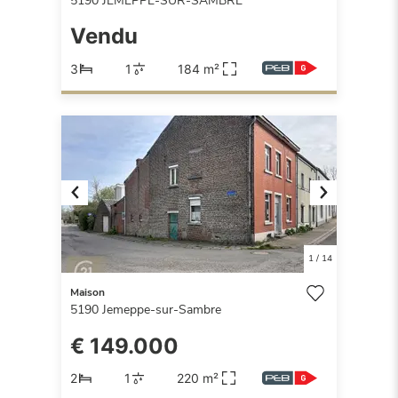
5190
JEMEPPE-SUR-SAMBRE
Vendu
3
1
184 m²
Previous
Next
1
/
14
Maison
5190
Jemeppe-sur-Sambre
€ 149.000
2
1
220 m²