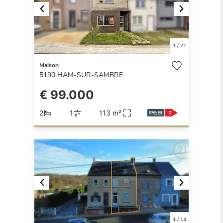
Previous
Next
1
/
21
Maison
5190
HAM-SUR-SAMBRE
€ 99.000
2
1
113 m²
Previous
Next
1
/
14