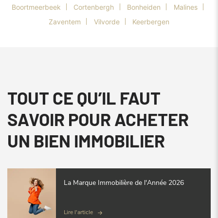
Boortmeerbeek
Cortenbergh
Bonheiden
Malines
Zaventem
Vilvorde
Keerbergen
TOUT CE QU’IL FAUT
SAVOIR POUR ACHETER
UN BIEN IMMOBILIER
La Marque Immobilière de l'Année 2026
Lire l'article