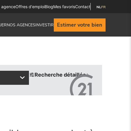
e agence
Offres d'emploi
Blog
Mes favoris
Contact
NL
FR
Estimer votre bien
UER
NOS AGENCES
INVESTIR
Recherche détaillée