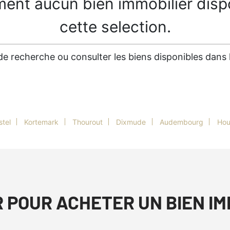
ment aucun bien immobilier disp
cette selection.
es de recherche ou consulter les biens disponibles dan
stel
Kortemark
Thourout
Dixmude
Audembourg
Hou
R POUR ACHETER UN BIEN I