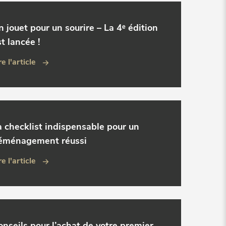
n jouet pour un sourire – La 4ᵉ édition
t lancée !
re l'article
a checklist indispensable pour un
éménagement réussi
re l'article
onseils pour l’achat de votre premier