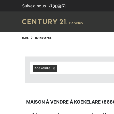
Navigated to Maison à vendre à Koekelare (8680, localités
Suivez-nous
HOME
NOTRE OFFRE
Koekelare
MAISON À VENDRE À KOEKELARE (868