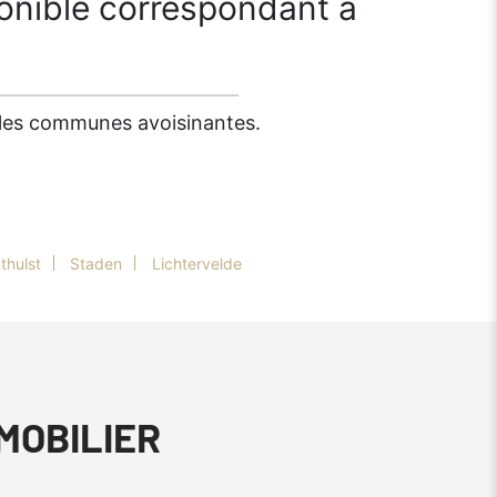
onible correspondant à
s les communes avoisinantes.
thulst
Staden
Lichtervelde
MMOBILIER