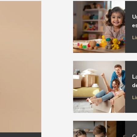
U
es
Li
L
d
Li
C