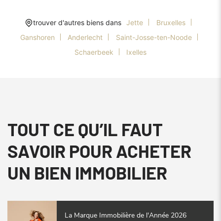
trouver d'autres biens dans
Jette
Bruxelles
Ganshoren
Anderlecht
Saint-Josse-ten-Noode
Schaerbeek
Ixelles
TOUT CE QU’IL FAUT
SAVOIR POUR ACHETER
UN BIEN IMMOBILIER
La Marque Immobilière de l'Année 2026