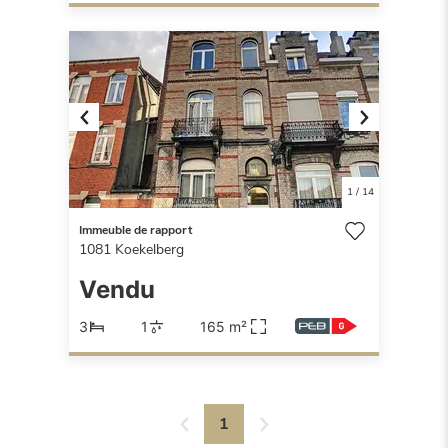
Previous
Next
1
/
14
Immeuble de rapport
1081
Koekelberg
Vendu
3
1
165 m²
1