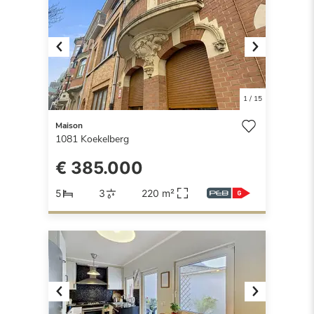
Previous
Next
1
/
15
Maison
1081
Koekelberg
€ 385.000
5
3
220 m²
Previous
Next