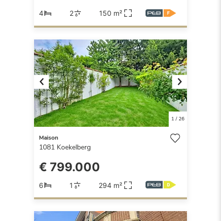
4
2
150 m²
Previous
Next
1
/
26
Maison
1081
Koekelberg
€ 799.000
6
1
294 m²