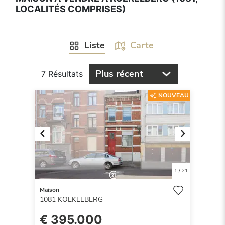
LOCALITÉS COMPRISES)
Liste
Carte
Plus récent
7 Résultats
NOUVEAU
Previous
Next
1
/
21
Maison
1081
KOEKELBERG
€ 395.000