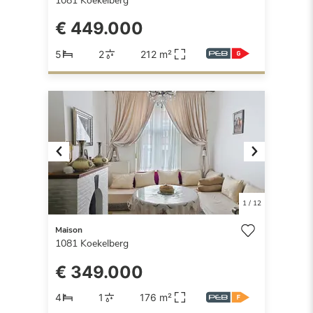
1081
Koekelberg
€ 449.000
5
2
212 m²
Previous
Next
1
/
12
Maison
1081
Koekelberg
€ 349.000
4
1
176 m²