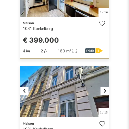
1
/
14
Maison
1081
Koekelberg
€ 399.000
4
2
160 m²
Previous
Next
1
/
13
Maison