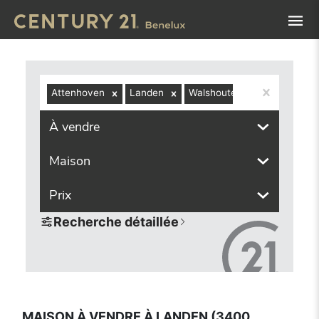
Navigated to Maison à vendre à Landen (3400, localités c
Attenhoven
Landen
Walshoutem
À vendre
Maison
Prix
Recherche détaillée
MAISON À VENDRE À LANDEN (3400,