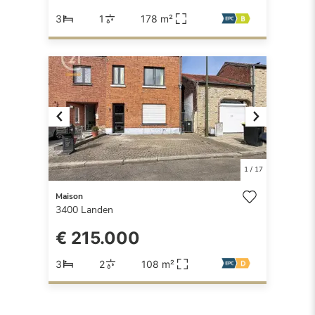
3
1
178 m²
Previous
Next
1
/
17
Maison
3400
Landen
€ 215.000
3
2
108 m²