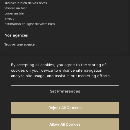
Trouver le bien de vos rêves
Vendre un bien
Louer un bien
Investir
Estimation en ligne de votre bien
Nos agences
Trouver une agence
Nous contacter
By accepting all cookies, you agree to the storing of
cookies on your device to enhance site navigation,
Contact
analyze site usage, and assist in our marketing efforts.
Facebook
Instagram
X
Set Preferences
Linkedin
Reject All Cookies
© CENTURY 21 Benelux
Conditions d'utilisation
Déclaration de confidentialité
Allow All Cookies
Avertissement
Politique en matière de cookies