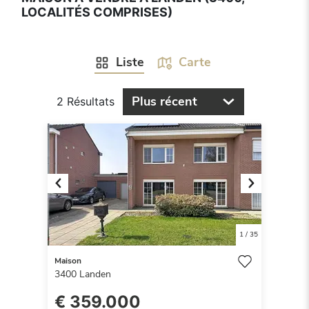
LOCALITÉS COMPRISES)
Liste
Carte
Plus récent
2 Résultats
Previous
Next
1
/
35
Maison
3400
Landen
€ 359.000