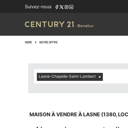
Navigated to Maison à vendre à Lasne (1380, localités com
Suivez-nous
HOME
NOTRE OFFRE
Lasne-Chapelle-Saint-Lambert
MAISON À VENDRE À LASNE (1380, LO