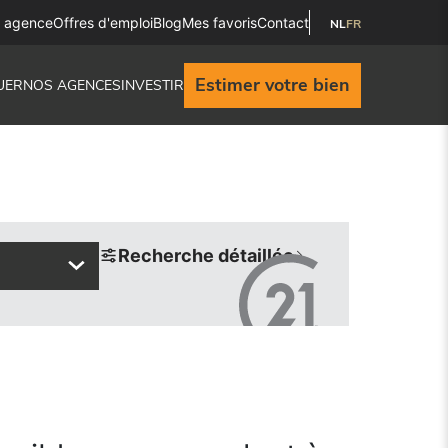
e agence
Offres d'emploi
Blog
Mes favoris
Contact
NL
FR
Estimer votre bien
UER
NOS AGENCES
INVESTIR
Recherche détaillée