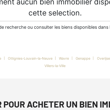
ment aucun bien immobilier disp
cette selection.
es de recherche ou consulter les biens disponibles dan
e
Ottignies-Louvain-la-Neuve
Wavre
Genappe
Overijse
Villers-la-Ville
R POUR ACHETER UN BIEN I