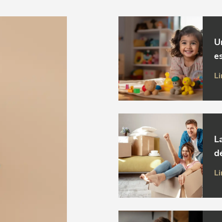
U
es
Li
L
d
Li