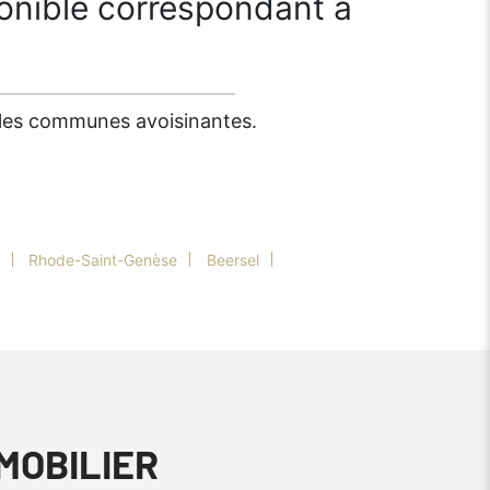
onible correspondant à
s les communes avoisinantes.
Rhode-Saint-Genèse
Beersel
MMOBILIER