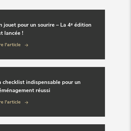
n jouet pour un sourire – La 4ᵉ édition
t lancée !
re l'article
a checklist indispensable pour un
éménagement réussi
re l'article