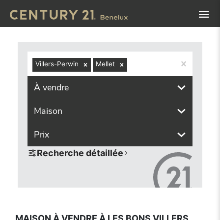
Navigated to Maison à vendre à Les Bons Villers (6210, loc
Villers-Perwin
Mellet
À vendre
Maison
Prix
Recherche détaillée
MAISON À VENDRE À LES BONS VILLERS