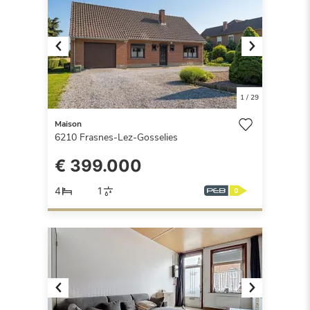
Previous
Next
1
/
29
Maison
6210
Frasnes-Lez-Gosselies
€ 399.000
4
1
Previous
Next