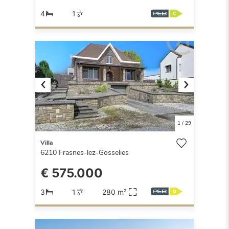
4
1
Previous
Next
1
/
29
Villa
6210
Frasnes-lez-Gosselies
€ 575.000
3
1
280 m²