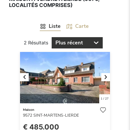
LOCALITÉS COMPRISES)
Liste
Carte
Plus récent
2 Résultats
Previous
Next
1
/
27
Maison
9572
SINT-MARTENS-LIERDE
€ 485.000