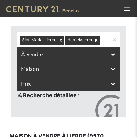
Navigated to Maison à vendre à Lierde (9570, localités co
Sint-Maria-Lierde
Hemelveerdegem
Sint-Marten
À vendre
Maison
Prix
Recherche détaillée
MAISON À VENDRE À LIERDE (9570,