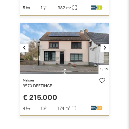
5
1
382 m²
Previous
Next
1
/
15
Maison
9570
DEFTINGE
€ 215.000
4
1
174 m²