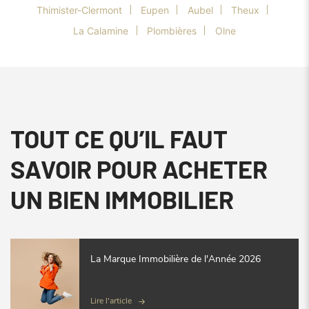
Thimister-Clermont
Eupen
Aubel
Theux
La Calamine
Plombières
Olne
TOUT CE QU’IL FAUT
SAVOIR POUR ACHETER
UN BIEN IMMOBILIER
La Marque Immobilière de l'Année 2026
Lire l'article