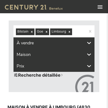
Navigated to Maison à vendre à Limbourg (4830, localités
Bilstain
Goe
Limbourg
À vendre
Maison
Prix
Recherche détaillée
MAISON À VENDRE À LIMBOURG (4830,