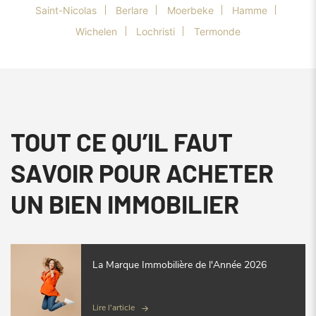
Saint-Nicolas
Berlare
Moerbeke
Hamme
Wichelen
Lochristi
Termonde
TOUT CE QU’IL FAUT
SAVOIR POUR ACHETER
UN BIEN IMMOBILIER
La Marque Immobilière de l'Année 2026
Lire l'article