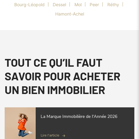
Bourg-Léopold
Dessel
Mol
Peer
Réthy
Hamont-Achel
TOUT CE QU’IL FAUT
SAVOIR POUR ACHETER
UN BIEN IMMOBILIER
La Marque Immobilière de l'Année 2026
Lire l'article