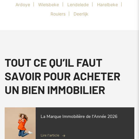
Ardoye
Wielsbeke
Lendelede
Harelbeke
Roulers
Deerlijk
TOUT CE QU’IL FAUT
SAVOIR POUR ACHETER
UN BIEN IMMOBILIER
La Marque Immobilière de l'Année 2026
Lire l'article