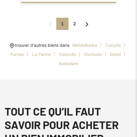
1
2
trouver d'autres biens dans
Middelkerke
Coxyde
Furnes
La Panne
Ostende
Dixmude
Gistel
Koekelare
TOUT CE QU’IL FAUT
SAVOIR POUR ACHETER