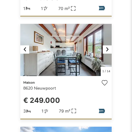
1
1
70 m²
Previous
Next
1
/
14
Maison
8620
Nieuwpoort
€ 249.000
3
1
79 m²