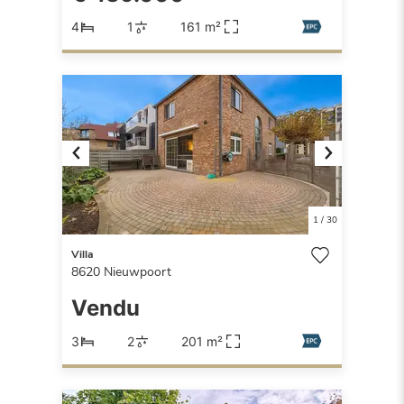
4
1
161 m²
Previous
Next
1
/
30
Villa
8620
Nieuwpoort
Vendu
3
2
201 m²