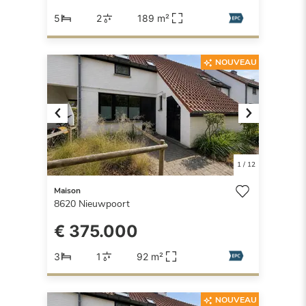
5
2
189 m²
NOUVEAU
Previous
Next
1
/
12
Maison
8620
Nieuwpoort
€ 375.000
3
1
92 m²
NOUVEAU