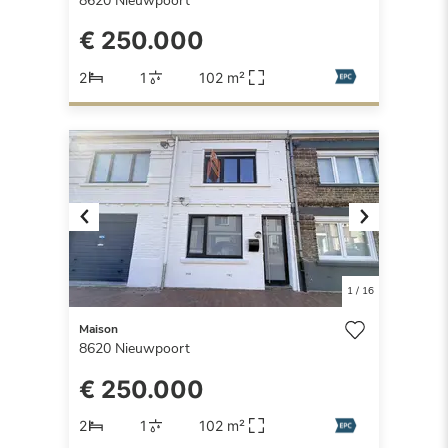
8620
Nieuwpoort
€ 250.000
2
1
102 m²
Previous
Next
1
/
16
Maison
8620
Nieuwpoort
€ 250.000
2
1
102 m²