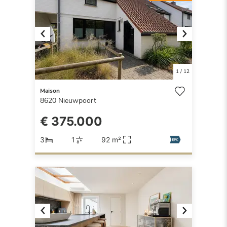
Previous
Next
1
/
12
Maison
8620
Nieuwpoort
€ 375.000
3
1
92 m²
Previous
Next