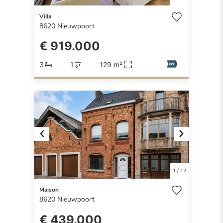
Villa
8620
Nieuwpoort
€ 919.000
3
1
129 m²
Previous
Next
1
/
12
Maison
8620
Nieuwpoort
€ 439.000