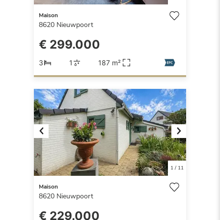
Maison
8620
Nieuwpoort
€ 299.000
3
1
187 m²
Previous
Next
1
/
11
Maison
8620
Nieuwpoort
€ 229.000