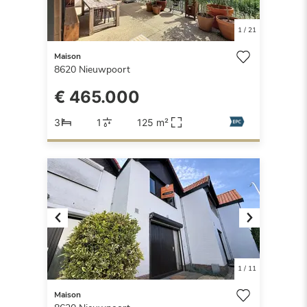
1
/
21
Maison
8620
Nieuwpoort
€ 465.000
3
1
125 m²
Previous
Next
1
/
11
Maison