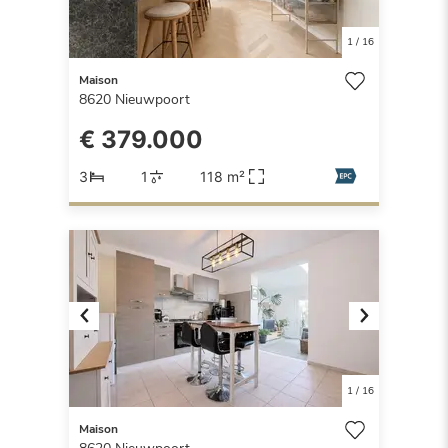
1
/
16
Maison
8620
Nieuwpoort
€ 379.000
3
1
118 m²
Previous
Next
1
/
16
Maison