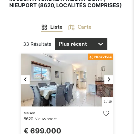
NIEUPORT (8620, LOCALITÉS COMPRISES)
Liste
Carte
Plus récent
33 Résultats
NOUVEAU
Previous
Next
1
/
19
Maison
8620
Nieuwpoort
€ 699.000