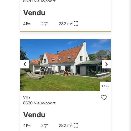
8620
Nieuwpoort
Vendu
4
2
282 m²
Previous
Next
1
/
18
Villa
8620
Nieuwpoort
Vendu
4
2
282 m²