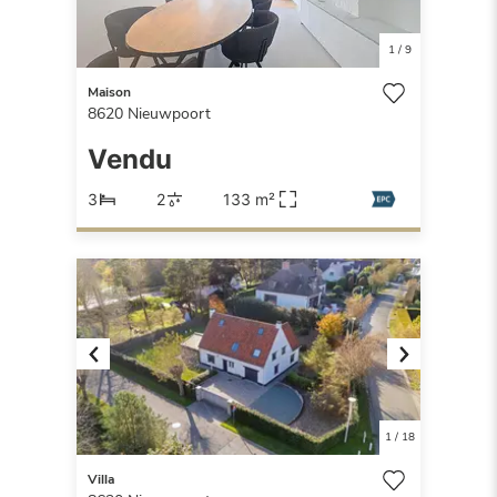
1
/
9
Maison
8620
Nieuwpoort
Vendu
3
2
133 m²
Previous
Next
1
/
18
Villa