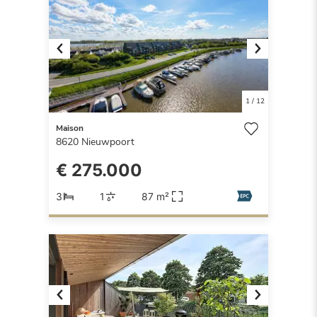
Previous
Next
1
/
12
Maison
8620
Nieuwpoort
€ 275.000
3
1
87 m²
Previous
Next