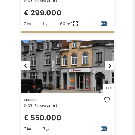
8620
Nieuwpoort
€ 299.000
2
1
66 m²
Previous
Next
1
/
9
Maison
8620
Nieuwpoort
€ 550.000
3
3