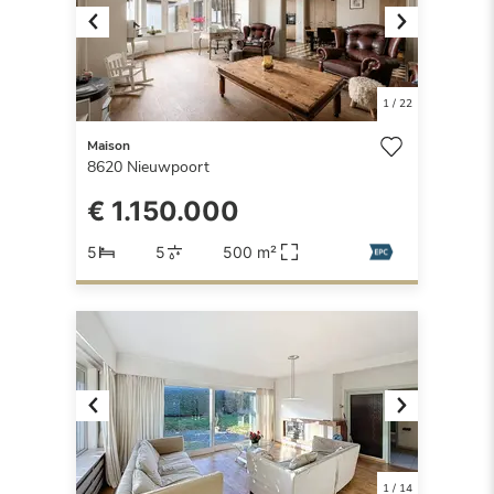
Previous
Next
1
/
22
Maison
8620
Nieuwpoort
€ 1.150.000
5
5
500 m²
Previous
Next
1
/
14