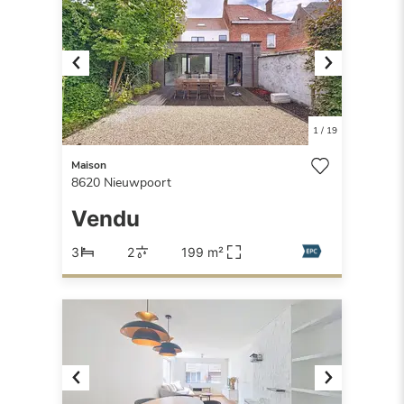
Previous
Next
1
/
19
Maison
8620
Nieuwpoort
Vendu
3
2
199 m²
Previous
Next