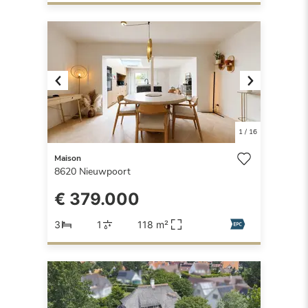
Previous
Next
1
/
16
Maison
8620
Nieuwpoort
€ 379.000
3
1
118 m²