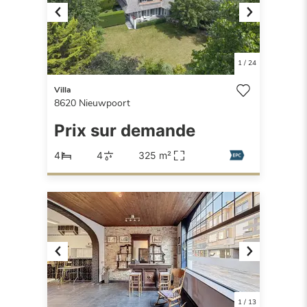
Previous
Next
1
/
24
Villa
8620
Nieuwpoort
Prix sur demande
4
4
325 m²
Previous
Next
1
/
13