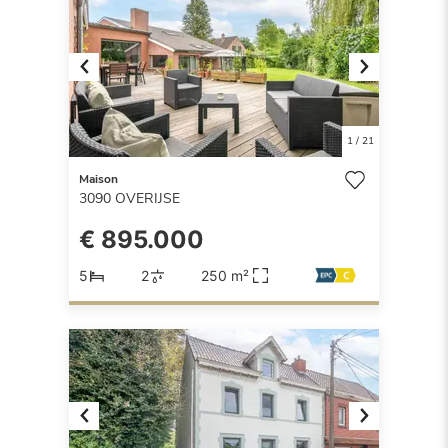
Previous
Next
1
/
21
Maison
3090
OVERIJSE
€ 895.000
5
2
250 m²
Previous
Next