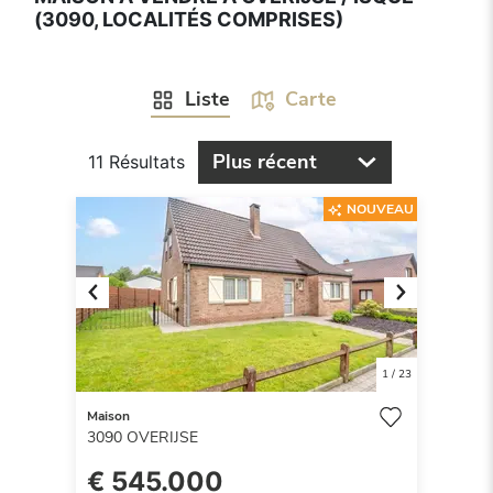
(3090, LOCALITÉS COMPRISES)
Liste
Carte
Plus récent
11 Résultats
NOUVEAU
Previous
Next
1
/
23
Maison
3090
OVERIJSE
€ 545.000