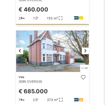
3090
OVERIJSE
€ 460.000
3
1
155 m²
Previous
Next
1
/
20
Villa
3090
OVERIJSE
€ 685.000
7
2
373 m²