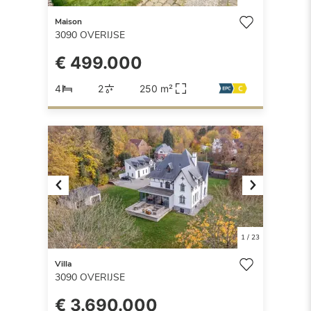
Maison
3090
OVERIJSE
€ 499.000
4
2
250 m²
Previous
Next
1
/
23
Villa
3090
OVERIJSE
€ 3.690.000