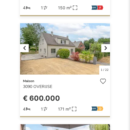
4
1
150 m²
Previous
Next
1
/
22
Maison
3090
OVERIJSE
€ 600.000
4
1
171 m²