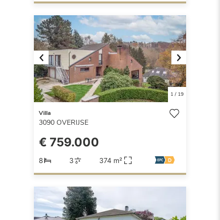
Previous
Next
1
/
19
Villa
3090
OVERIJSE
€ 759.000
8
3
374 m²