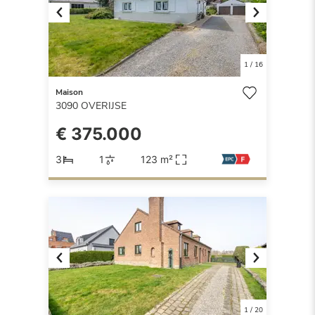
Previous
Next
1
/
16
Maison
3090
OVERIJSE
€ 375.000
3
1
123 m²
Previous
Next
1
/
20