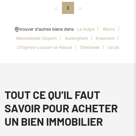
1
trouver d'autres biens dans
La Hulpe
Wavre
Wezembeek-Oppem
Auderghem
Kraainem
Ottignies-Louvain-la-Neuve
Etterbeek
Uccle
TOUT CE QU’IL FAUT
SAVOIR POUR ACHETER
UN BIEN IMMOBILIER