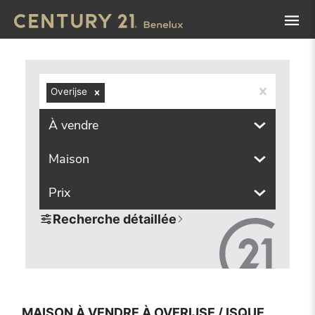
Navigated to Maison à vendre à Overijse / Isque (3090, loc
Overijse
À vendre
Maison
Prix
Recherche détaillée
MAISON À VENDRE À OVERIJSE / ISQUE