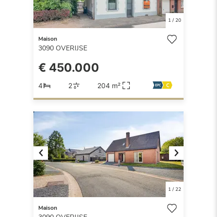
1
/
20
Maison
3090
OVERIJSE
€ 450.000
4
2
204 m²
Previous
Next
1
/
22
Maison