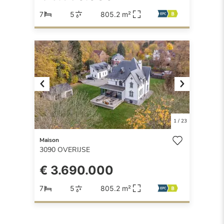
7
5
805.2 m²
Previous
Next
1
/
23
Maison
3090
OVERIJSE
€ 3.690.000
7
5
805.2 m²