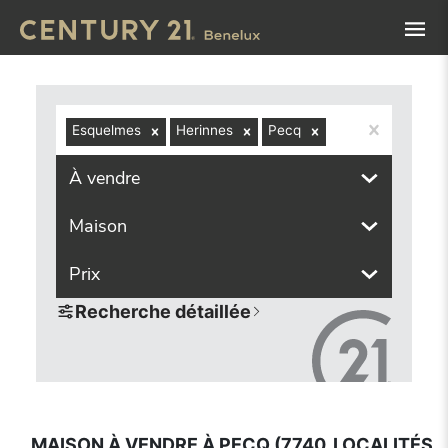
Navigated to Maison à vendre à Pecq (7740, localités comp
Esquelmes
Herinnes
Pecq
À vendre
Maison
Prix
Recherche détaillée
MAISON À VENDRE À PECQ (7740, LOCALITÉS