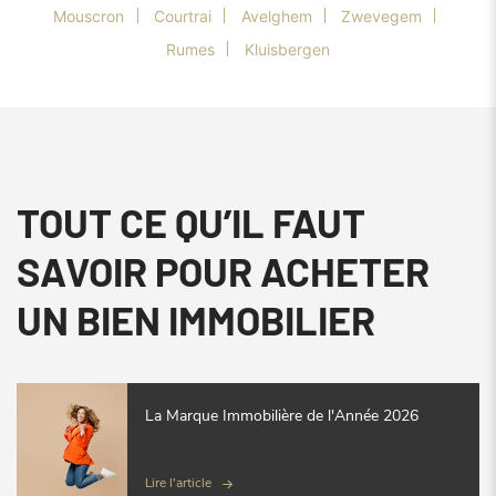
Mouscron
Courtrai
Avelghem
Zwevegem
Rumes
Kluisbergen
TOUT CE QU’IL FAUT
SAVOIR POUR ACHETER
UN BIEN IMMOBILIER
La Marque Immobilière de l'Année 2026
Lire l'article