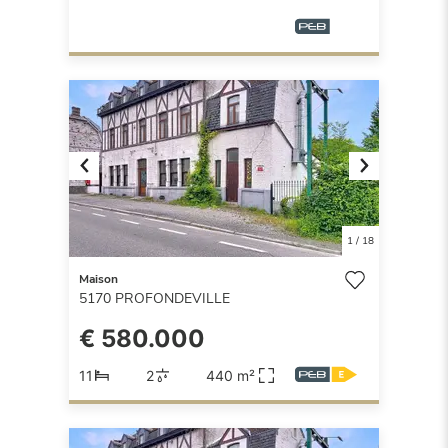
Previous
Next
1
/
18
Maison
5170
PROFONDEVILLE
€ 580.000
11
2
440 m²