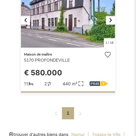
Previous
Next
1
/
18
Maison de maître
5170
PROFONDEVILLE
€ 580.000
11
2
440 m²
1
trouver d'autres biens dans
Namur
Fosses-la-Ville