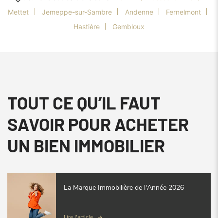
Mettet
Jemeppe-sur-Sambre
Andenne
Fernelmont
Hastière
Gembloux
TOUT CE QU’IL FAUT
SAVOIR POUR ACHETER
UN BIEN IMMOBILIER
La Marque Immobilière de l'Année 2026
Lire l'article