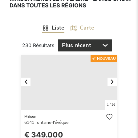
DANS TOUTES LES RÉGIONS
Liste
Carte
Plus récent
230 Résultats
NOUVEAU
Previous
Next
1
/
26
Maison
6141
fontaine-l'évêque
€ 349.000