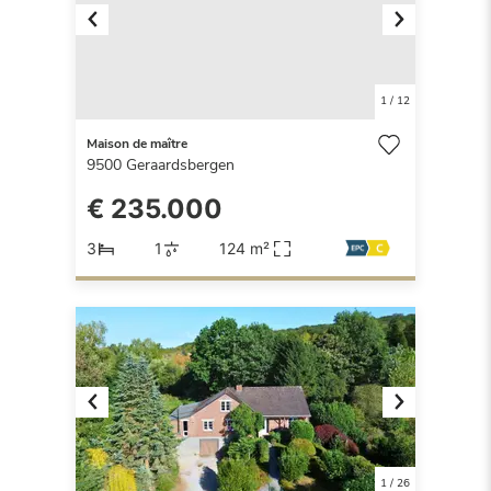
Previous
Next
1
/
12
Maison de maître
9500
Geraardsbergen
€ 235.000
3
1
124 m²
Previous
Next
1
/
26