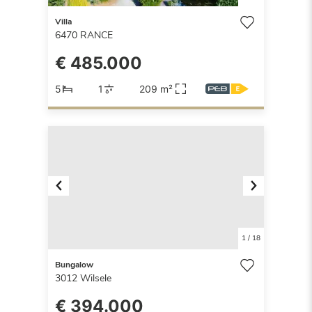
Villa
6470
RANCE
€ 485.000
5
1
209 m²
Previous
Next
1
/
18
Bungalow
3012
Wilsele
€ 394.000