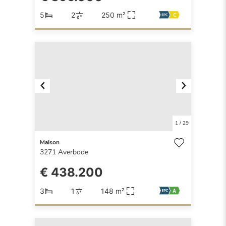
5
2
250 m²
Previous
Next
1
/
29
Maison
3271
Averbode
€ 438.200
3
1
148 m²