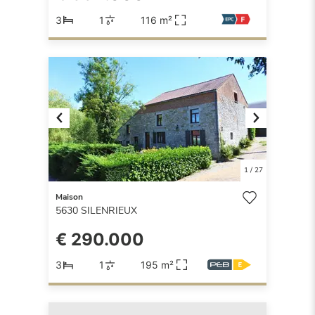
3
1
116 m²
Previous
Next
1
/
27
Maison
5630
SILENRIEUX
€ 290.000
3
1
195 m²