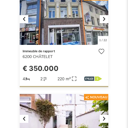
Previous
Next
1
/
22
Immeuble de rapport
6200
CHÂTELET
€ 350.000
4
2
220 m²
NOUVEAU
Previous
Next