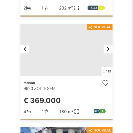
2
1
232 m²
NOUVEAU
Previous
Next
1
/
15
Maison
9620
ZOTTEGEM
€ 369.000
4
1
180 m²
NOUVEAU