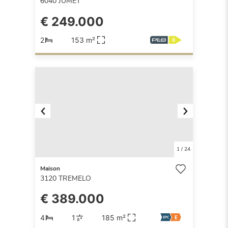
6040
JUMET
€ 249.000
2
153 m²
Previous
Next
1
/
24
Maison
3120
TREMELO
€ 389.000
4
1
185 m²