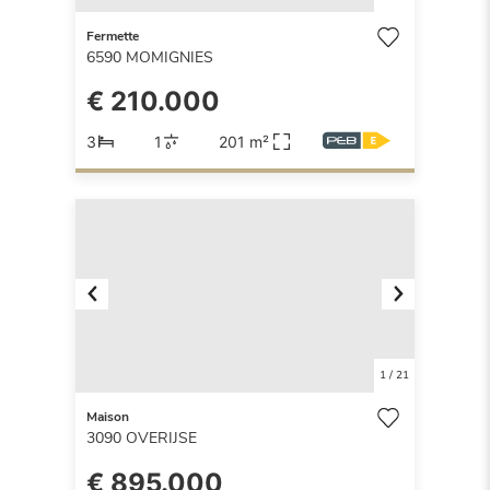
Fermette
6590
MOMIGNIES
€ 210.000
3
1
201 m²
Previous
Next
1
/
21
Maison
3090
OVERIJSE
€ 895.000