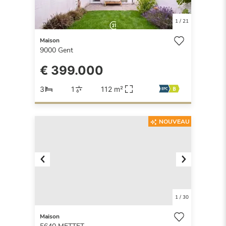
1
/
21
Maison
9000
Gent
€ 399.000
3
1
112 m²
NOUVEAU
Previous
Next
1
/
30
Maison