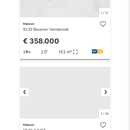
1
/
21
Maison
9130
Beveren Verrebroek
€ 358.000
3
2
163 m²
Previous
Next
1
/
26
Maison