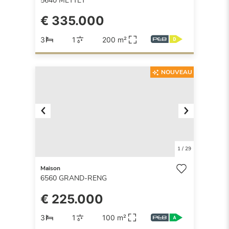
5640
METTET
€ 335.000
3
1
200 m²
NOUVEAU
Previous
Next
1
/
29
Maison
6560
GRAND-RENG
€ 225.000
3
1
100 m²