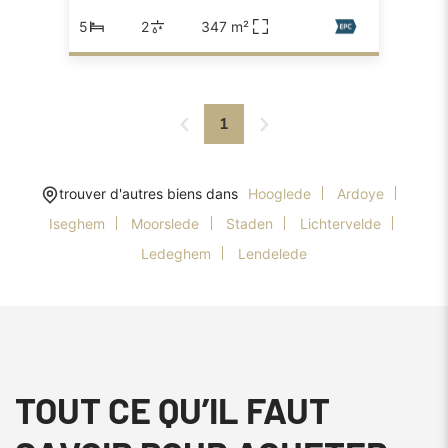
5
2
347 m²
1
trouver d'autres biens dans
Hooglede
Ardoye
Iseghem
Moorslede
Staden
Lichtervelde
Ledeghem
Lendelede
TOUT CE QU’IL FAUT