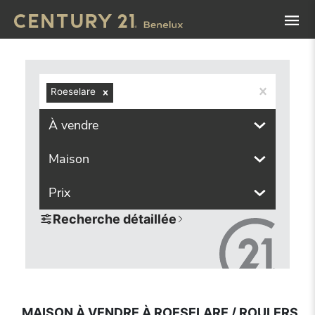
Navigated to Maison à vendre à Roeselare / Roulers (8800,
Roeselare
À vendre
Maison
Prix
Recherche détaillée
MAISON À VENDRE À ROESELARE / ROULERS