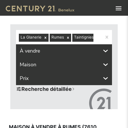
Navigated to Maison à vendre à Rumes (7610, localités co
La Glanerie
Rumes
Taintignies
À vendre
Maison
Prix
Recherche détaillée
MAISON À VENDRE À RUMES (7610,