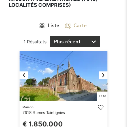
LOCALITÉS COMPRISES)
Liste
Carte
Plus récent
1 Résultats
Previous
Next
1
/
16
Maison
7618
Rumes Taintignies
€ 1.850.000