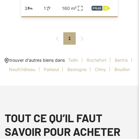
3
1
160 m²
1
trouver d'autres biens dans
Tellin
Rochefort
Bertrix
Neufchâteau
Paliseul
Bastogne
Chiny
Bouillon
TOUT CE QU’IL FAUT
SAVOIR POUR ACHETER