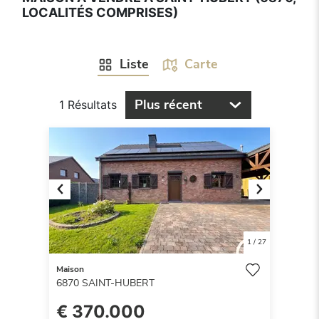
LOCALITÉS COMPRISES)
Liste
Carte
Plus récent
1 Résultats
Previous
Next
1
/
27
Maison
6870
SAINT-HUBERT
€ 370.000