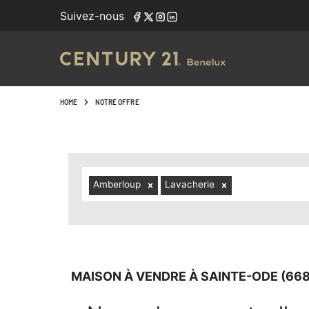
Navigated to Maison à vendre à Sainte-Ode (6680, localit
Suivez-nous
HOME
NOTRE OFFRE
Amberloup
Lavacherie
MAISON À VENDRE À SAINTE-ODE (668