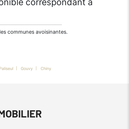
onible correspondant à
s les communes avoisinantes.
Paliseul
Gouvy
Chiny
MMOBILIER