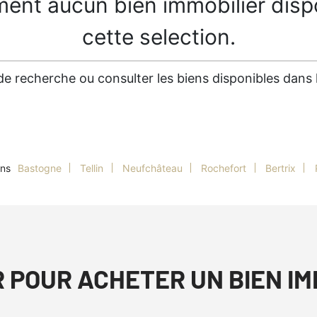
ment aucun bien immobilier disp
cette selection.
es de recherche ou consulter les biens disponibles dan
ans
Bastogne
Tellin
Neufchâteau
Rochefort
Bertrix
R POUR ACHETER UN BIEN I