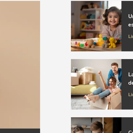
U
es
Li
L
d
Li
C