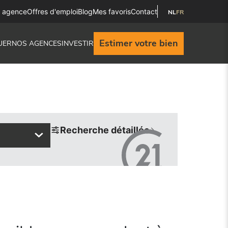
e agence
Offres d'emploi
Blog
Mes favoris
Contact
NL
FR
Estimer votre bien
UER
NOS AGENCES
INVESTIR
Recherche détaillée