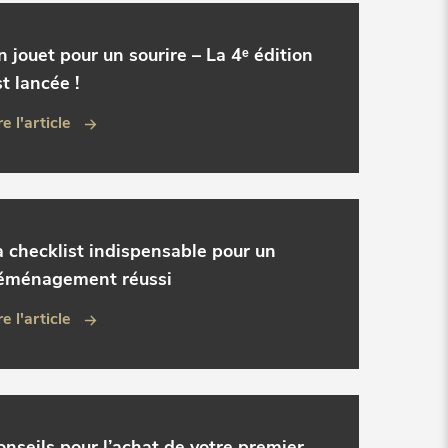
n jouet pour un sourire – La 4ᵉ édition
t lancée !
re l'article
a checklist indispensable pour un
éménagement réussi
re l'article
onseils pour l’achat de votre premier