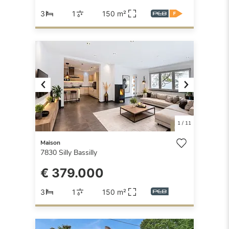
3
1
150 m²
Previous
Next
1
/
11
Maison
7830
Silly Bassilly
€ 379.000
3
1
150 m²