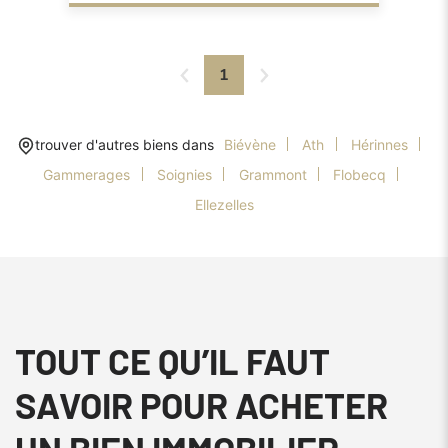
1
trouver d'autres biens dans
Biévène
Ath
Hérinnes
Gammerages
Soignies
Grammont
Flobecq
Ellezelles
TOUT CE QU’IL FAUT
SAVOIR POUR ACHETER