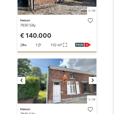
1
/
24
Maison
7830
Silly
€ 140.000
2
1
110 m²
Previous
Next
1
/
16
Maison