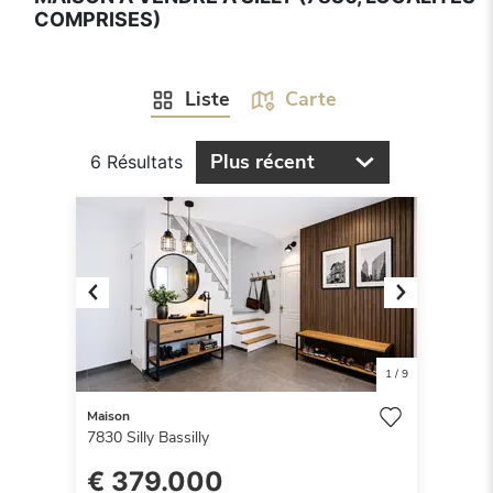
COMPRISES)
Liste
Carte
Plus récent
6 Résultats
Previous
Next
1
/
9
Maison
7830
Silly Bassilly
€ 379.000