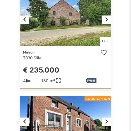
Previous
Next
1
/
30
Maison
7830
Silly
€ 235.000
4
180 m²
SOUS-OPTION
Previous
Next