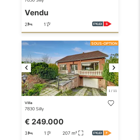
7830
Silly
Vendu
2
1
SOUS-OPTION
Previous
Next
1
/
11
Villa
7830
Silly
€ 249.000
3
1
207 m²