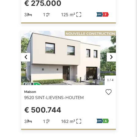
€ 275.000
3
1
125 m²
NOUVELLE CONSTRUCTION
Previous
Next
1
/
4
Maison
9520
SINT-LIEVENS-HOUTEM
€ 500.744
3
1
162 m²