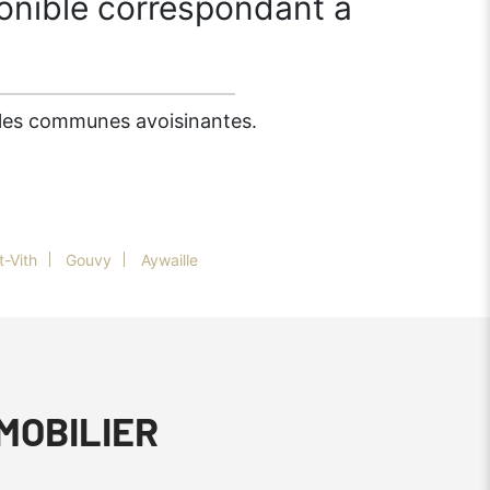
onible correspondant à
s les communes avoisinantes.
t-Vith
Gouvy
Aywaille
MMOBILIER