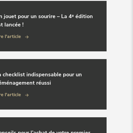
n jouet pour un sourire – La 4ᵉ édition
t lancée !
re l'article
a checklist indispensable pour un
éménagement réussi
re l'article
onseils pour l’achat de votre premier