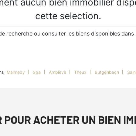
ment aucun bien immobilier disp
cette selection.
es de recherche ou consulter les biens disponibles dan
ns
Malmedy
Spa
Amblève
Theux
Butgenbach
Sain
R POUR ACHETER UN BIEN I