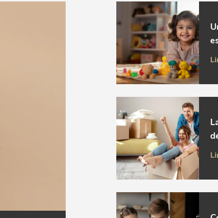
U
es
Li
L
d
Li
C