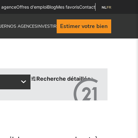
e agence
Offres d'emploi
Blog
Mes favoris
Contact
NL
FR
Estimer votre bien
UER
NOS AGENCES
INVESTIR
Recherche détaillée