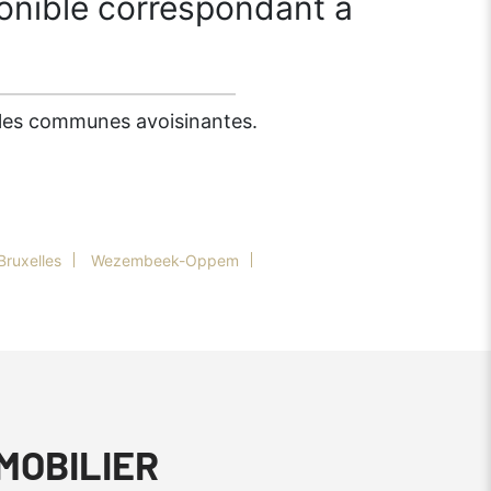
onible correspondant à
s les communes avoisinantes.
Bruxelles
Wezembeek-Oppem
MMOBILIER