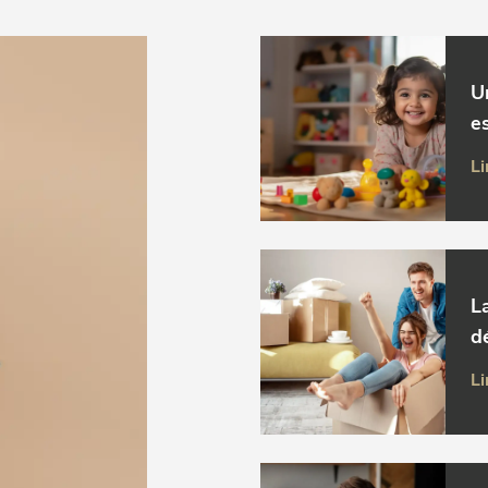
U
es
Li
L
d
Li