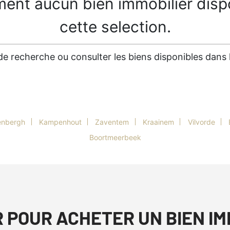
ment aucun bien immobilier disp
cette selection.
es de recherche ou consulter les biens disponibles dan
enbergh
Kampenhout
Zaventem
Kraainem
Vilvorde
Boortmeerbeek
R POUR ACHETER UN BIEN I