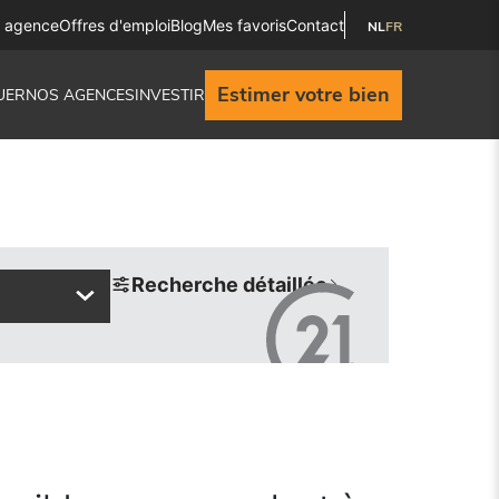
e agence
Offres d'emploi
Blog
Mes favoris
Contact
NL
FR
Estimer votre bien
UER
NOS AGENCES
INVESTIR
Recherche détaillée