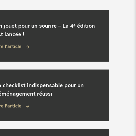
n jouet pour un sourire – La 4ᵉ édition
t lancée !
re l'article
a checklist indispensable pour un
éménagement réussi
re l'article