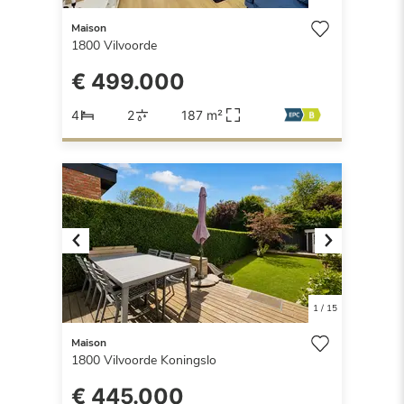
Maison
1800
Vilvoorde
€ 499.000
4
2
187 m²
Previous
Next
1
/
15
Maison
1800
Vilvoorde Koningslo
€ 445.000