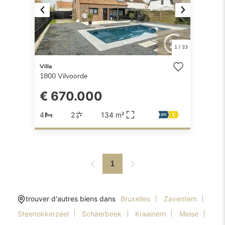
Previous
Next
1
/
33
Villa
1800
Vilvoorde
€ 670.000
4
2
134 m²
1
trouver d'autres biens dans
Bruxelles
Zaventem
Steenokkerzeel
Schaerbeek
Kraainem
Meise