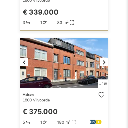
1800
Vilvoorde
€ 339.000
3
1
83 m²
Previous
Next
1
/
15
Maison
1800
Vilvoorde
€ 375.000
5
1
180 m²