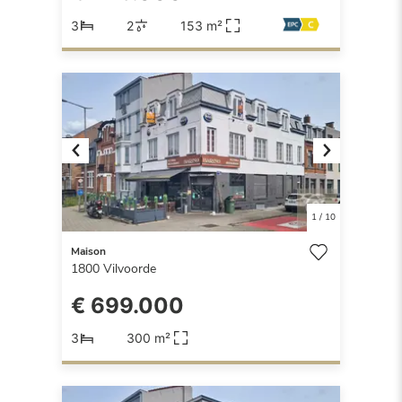
3
2
153 m²
Previous
Next
1
/
10
Maison
1800
Vilvoorde
€ 699.000
3
300 m²