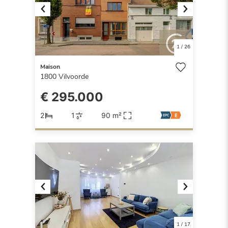
Previous
Next
1
/
26
Maison
1800
Vilvoorde
€ 295.000
2
1
90 m²
Previous
Next
1
/
17