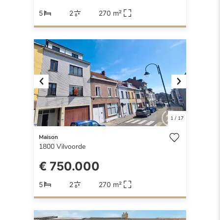
5
2
270 m²
Previous
Next
1
/
17
Maison
1800
Vilvoorde
€ 750.000
5
2
270 m²