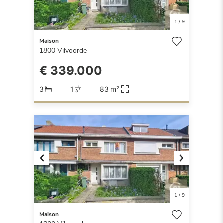
1
/
9
Maison
1800
Vilvoorde
€ 339.000
3
1
83 m²
Previous
Next
1
/
9
Maison