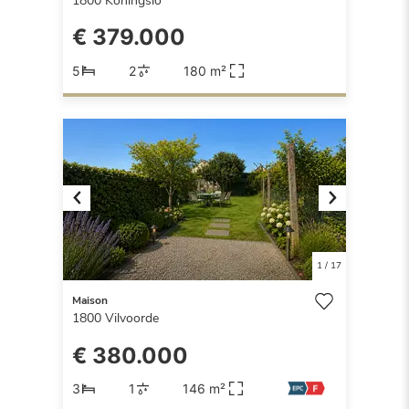
1800
Koningslo
€ 379.000
5
2
180 m²
Previous
Next
1
/
17
Maison
1800
Vilvoorde
€ 380.000
3
1
146 m²