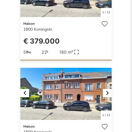
1
/
12
Maison
1800
Koningslo
€ 379.000
5
2
180 m²
Previous
Next
1
/
12
Maison