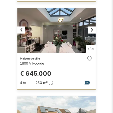
Previous
Next
1
/
35
Maison de ville
1800
Vilvoorde
€ 645.000
4
250 m²