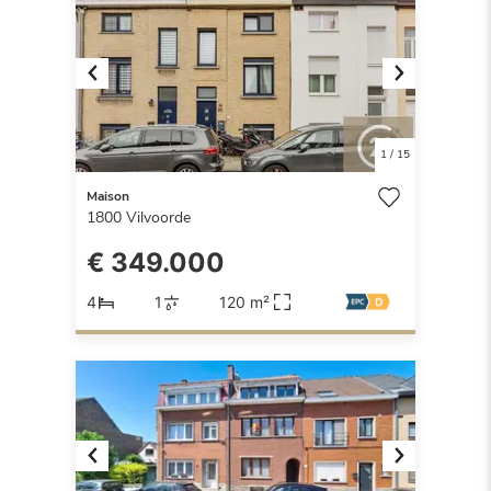
Previous
Next
1
/
15
Maison
1800
Vilvoorde
€ 349.000
4
1
120 m²
Previous
Next