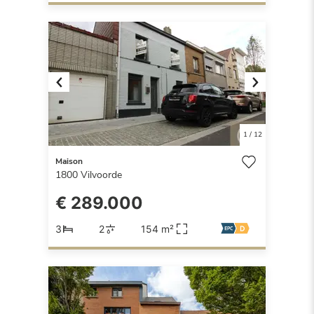
Previous
Next
1
/
12
Maison
1800
Vilvoorde
€ 289.000
3
2
154 m²