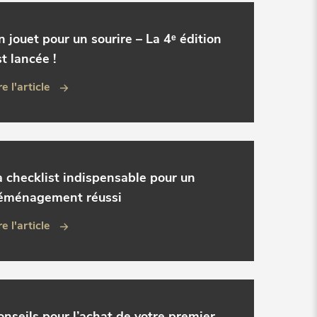
n jouet pour un sourire – La 4ᵉ édition
t lancée !
re l'article
a checklist indispensable pour un
éménagement réussi
re l'article
onseils pour l’achat de votre premier