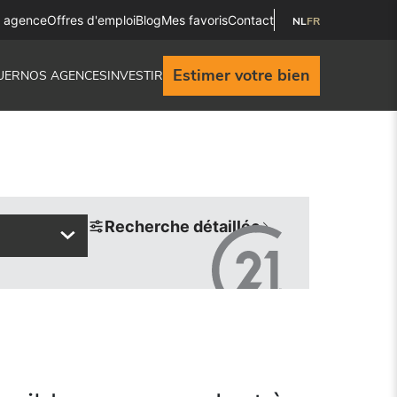
e agence
Offres d'emploi
Blog
Mes favoris
Contact
NL
FR
Estimer votre bien
UER
NOS AGENCES
INVESTIR
Recherche détaillée