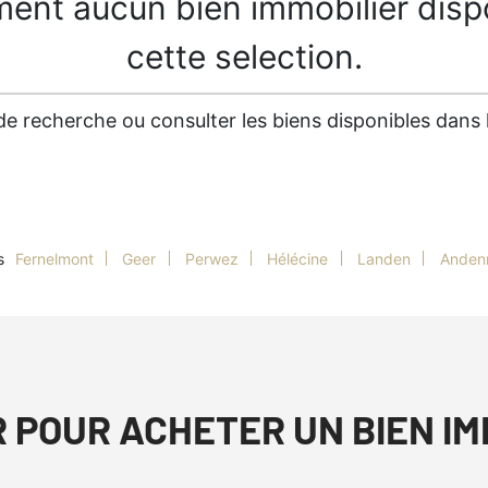
ment aucun bien immobilier disp
cette selection.
es de recherche ou consulter les biens disponibles dan
s
Fernelmont
Geer
Perwez
Hélécine
Landen
Anden
R POUR ACHETER UN BIEN I