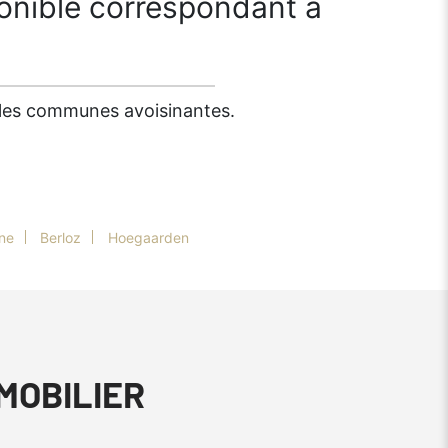
onible correspondant à
s les communes avoisinantes.
ne
Berloz
Hoegaarden
MMOBILIER