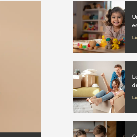
U
es
Li
L
d
Li
C