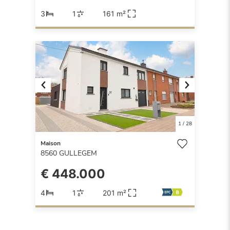
3
1
161 m²
Previous
Next
1
/
28
Maison
8560
GULLEGEM
€ 448.000
4
1
201 m²