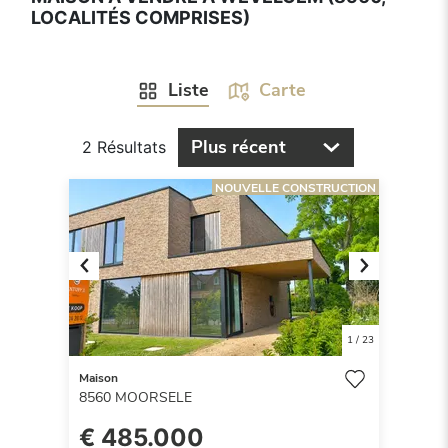
LOCALITÉS COMPRISES)
Liste
Carte
Plus récent
2 Résultats
NOUVELLE CONSTRUCTION
Previous
Next
1
/
23
Maison
8560
MOORSELE
€ 485.000