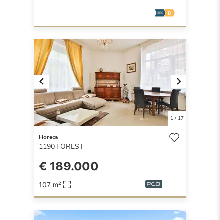
Previous
Next
1
/
17
Horeca
1190
FOREST
€ 189.000
107 m²