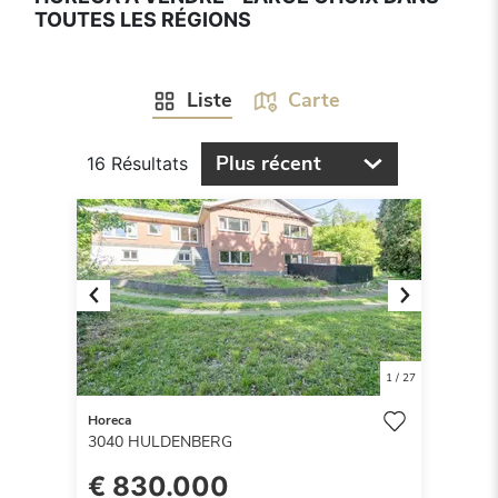
TOUTES LES RÉGIONS
Liste
Carte
Plus récent
16 Résultats
Previous
Next
1
/
27
Horeca
3040
HULDENBERG
€ 830.000