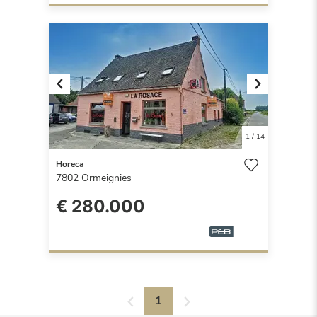
Previous
Next
1
/
14
Horeca
7802
Ormeignies
€ 280.000
1