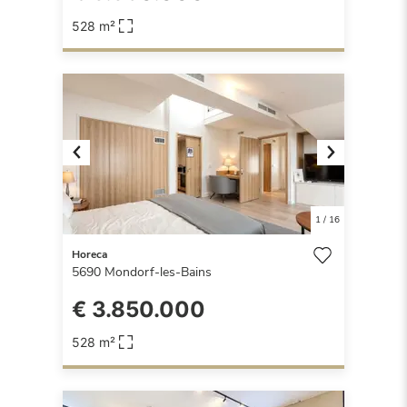
528 m²
Previous
Next
1
/
16
Horeca
5690
Mondorf-les-Bains
€ 3.850.000
528 m²