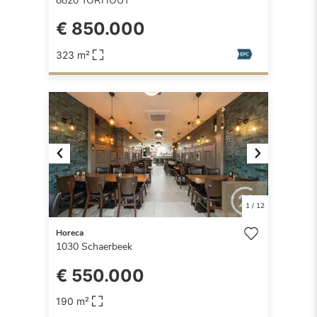
8820
TORHOUT
€ 850.000
323 m²
Previous
Next
1
/
12
Horeca
1030
Schaerbeek
€ 550.000
190 m²