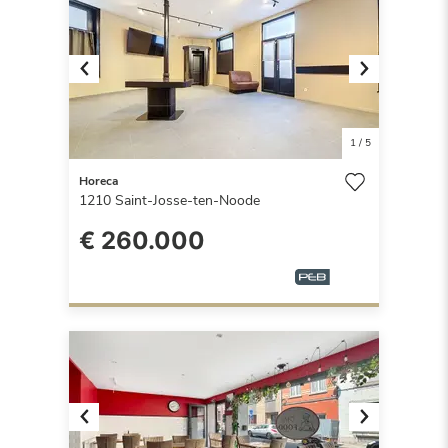
Previous
Next
1
/
5
Horeca
1210
Saint-Josse-ten-Noode
€ 260.000
Previous
Next