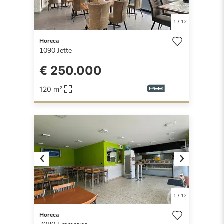
1
/
12
Horeca
1090
Jette
€ 250.000
120 m²
Previous
Next
1
/
12
Horeca