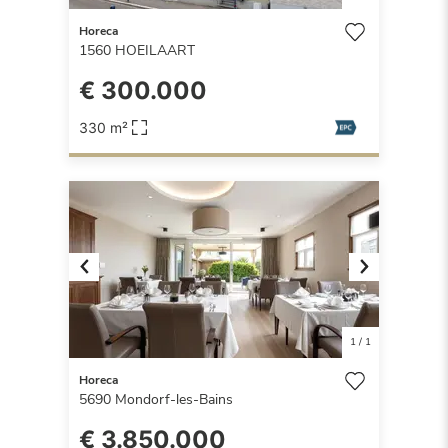
Horeca
1560
HOEILAART
€ 300.000
330 m²
Previous
Next
1
/
1
Horeca
5690
Mondorf-les-Bains
€ 3.850.000