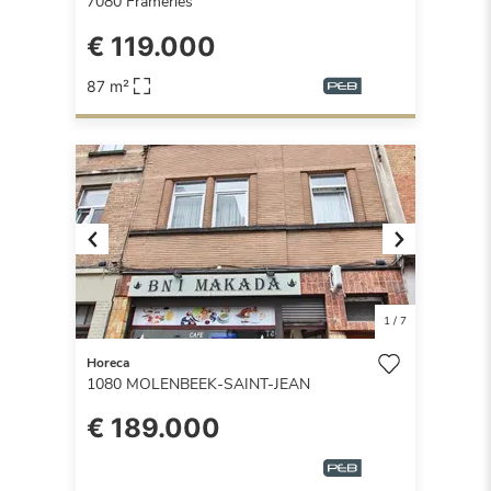
7080
Frameries
€ 119.000
87 m²
Previous
Next
1
/
7
Horeca
1080
MOLENBEEK-SAINT-JEAN
€ 189.000