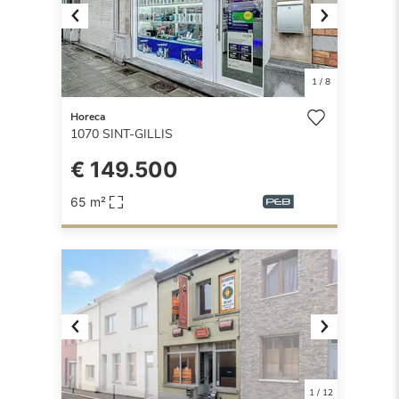
Previous
Next
1
/
8
Horeca
1070
SINT-GILLIS
€ 149.500
65 m²
Previous
Next
1
/
12