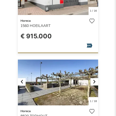
1
/
16
Horeca
1560
HOEILAART
€ 915.000
Previous
Next
1
/
18
Horeca