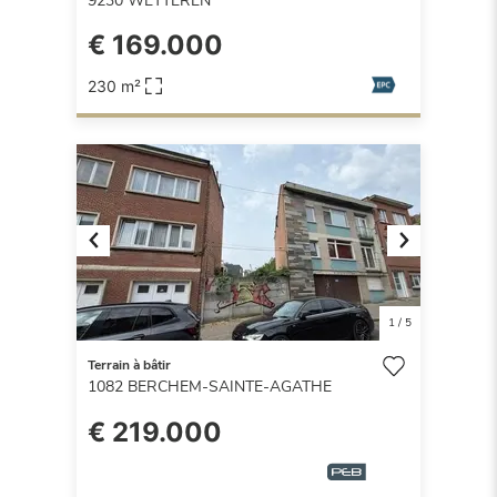
9230
WETTEREN
€ 169.000
230 m²
Previous
Next
1
/
5
Terrain à bâtir
1082
BERCHEM-SAINTE-AGATHE
€ 219.000