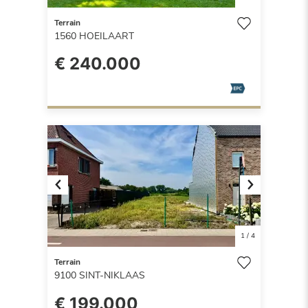
Terrain
1560
HOEILAART
€ 240.000
Previous
Next
1
/
4
Terrain
9100
SINT-NIKLAAS
€ 199.000