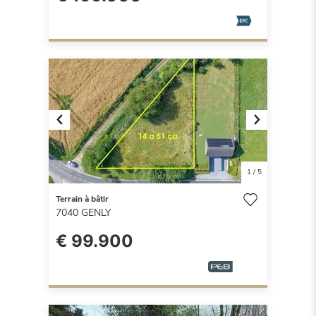
Previous
Next
1
/
5
Terrain à bâtir
7040
GENLY
€ 99.900