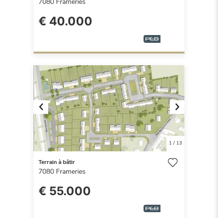
7080
Frameries
€ 40.000
Previous
Next
1
/
13
Terrain à bâtir
7080
Frameries
€ 55.000