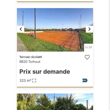
Previous
Next
1
/
17
Terrrain récréatif
8820
Torhout
Prix sur demande
323 m²