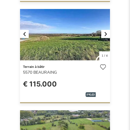
Previous
Next
1
/
4
Terrain à bâtir
5570
BEAURAING
€ 115.000