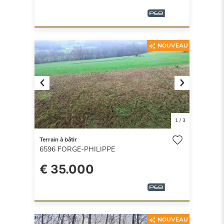
NOUVEAU
Previous
Next
1
/
3
Terrain à bâtir
6596
FORGE-PHILIPPE
€ 35.000
NOUVEAU