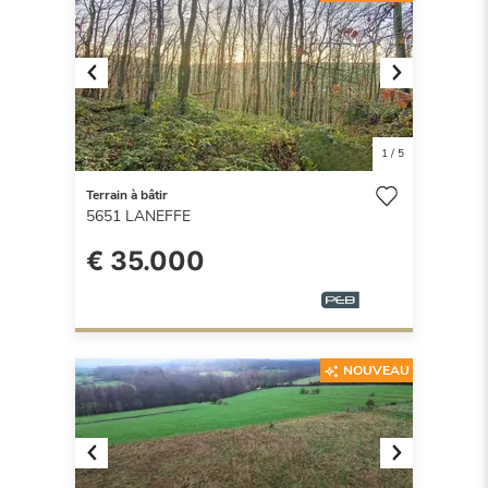
Previous
Next
1
/
5
Terrain à bâtir
5651
LANEFFE
€ 35.000
NOUVEAU
Previous
Next