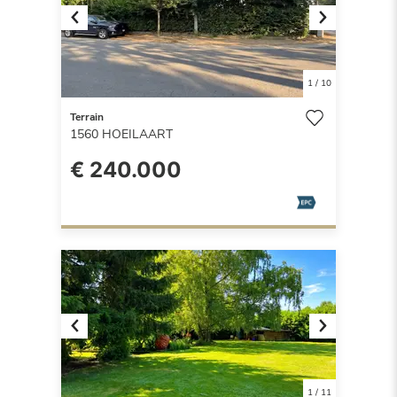
Previous
Next
1
/
10
Terrain
1560
HOEILAART
€ 240.000
Previous
Next
1
/
11