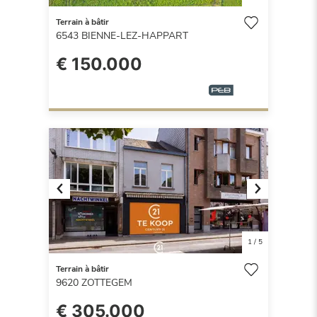
Terrain à bâtir
6543
BIENNE-LEZ-HAPPART
€ 150.000
Previous
Next
1
/
5
Terrain à bâtir
9620
ZOTTEGEM
€ 305.000