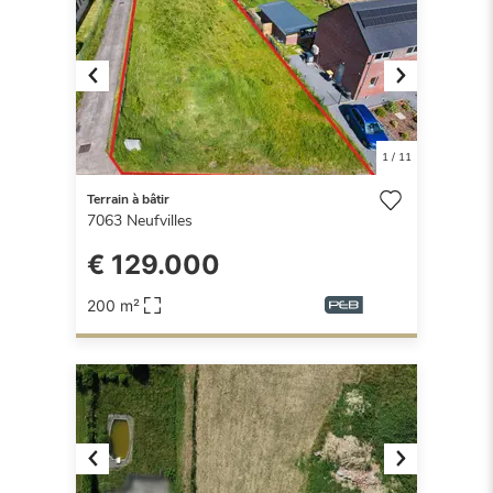
Previous
Next
1
/
11
Terrain à bâtir
7063
Neufvilles
€ 129.000
200 m²
Previous
Next