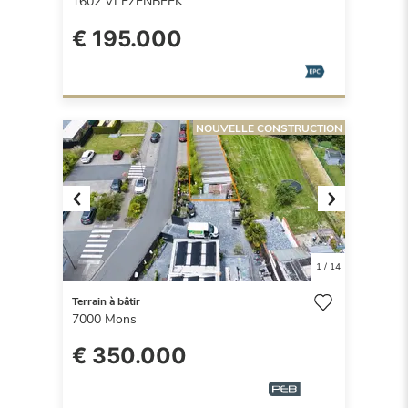
1602
VLEZENBEEK
€ 195.000
NOUVELLE CONSTRUCTION
Previous
Next
1
/
14
Terrain à bâtir
7000
Mons
€ 350.000