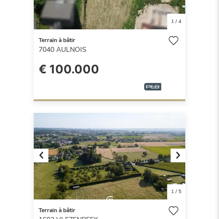
1
/
4
Terrain à bâtir
7040
AULNOIS
€ 100.000
Previous
Next
1
/
5
Terrain à bâtir