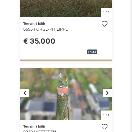
1
/
4
Terrain à bâtir
6596
FORGE-PHILIPPE
€ 35.000
Previous
Next
1
/
4
Terrain à bâtir