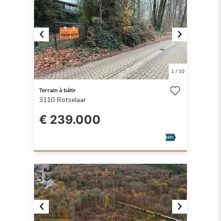
Previous
Next
1
/
10
Terrain à bâtir
3110
Rotselaar
€ 239.000
Previous
Next