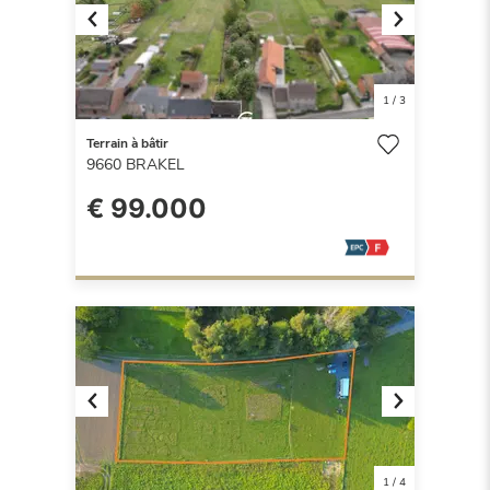
Previous
Next
1
/
3
Terrain à bâtir
9660
BRAKEL
€ 99.000
Previous
Next
1
/
4