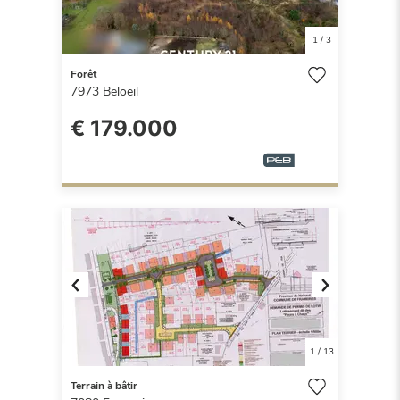
1
/
3
Forêt
7973
Beloeil
€ 179.000
Previous
Next
1
/
13
Terrain à bâtir