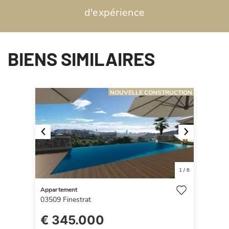
d'expérience
BIENS SIMILAIRES
NOUVELLE CONSTRUCTION
Previous
Next
1
/
6
Appartement
03509
Finestrat
€ 345.000