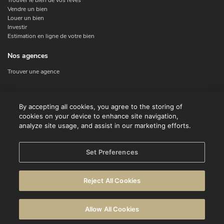
Vendre un bien
Louer un bien
Investir
Estimation en ligne de votre bien
Nos agences
Trouver une agence
Nous contacter
By accepting all cookies, you agree to the storing of
cookies on your device to enhance site navigation,
Contact
analyze site usage, and assist in our marketing efforts.
Facebook
Instagram
X
Set Preferences
Linkedin
Reject All Cookies
© CENTURY 21 Benelux
Conditions d'utilisation
Déclaration de confidentialité
Allow All Cookies
Avertissement
Politique en matière de cookies