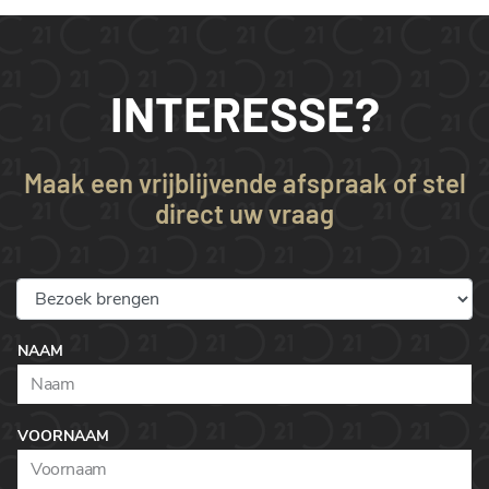
INTERESSE?
Maak een vrijblijvende afspraak of stel
direct uw vraag
NAAM
VOORNAAM