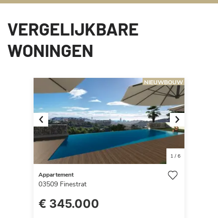
VERGELIJKBARE
WONINGEN
NIEUWBOUW
Previous
Next
1
/
6
Appartement
03509
Finestrat
€ 345.000