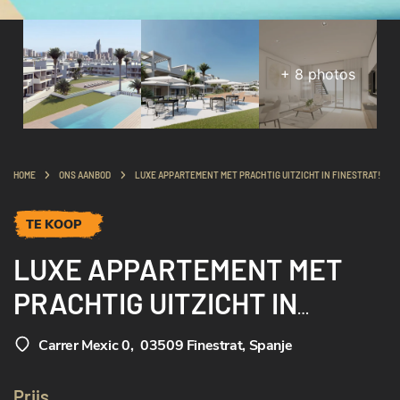
+
8
photos
HOME
ONS AANBOD
LUXE APPARTEMENT MET PRACHTIG UITZICHT IN FINESTRAT!
TE KOOP
LUXE APPARTEMENT MET
PRACHTIG UITZICHT IN
FINESTRAT!
Carrer Mexic 0
,
03509 Finestrat, Spanje
Prijs