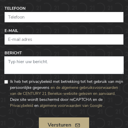
TELEFOON
E-MAIL
BERICHT
Ik heb het privacybeleid met betrekking tot het gebruik van mijn
persoonlijke gegevens
en de algemene gebruiksvoorwaarden
van de CENTURY 21 Benelux-website gelezen en aanvaard
.
Deze site wordt beschermd door reCAPTCHA en de
Privacybeleid
en
algemene voorwaarden van Google
.
Versturen