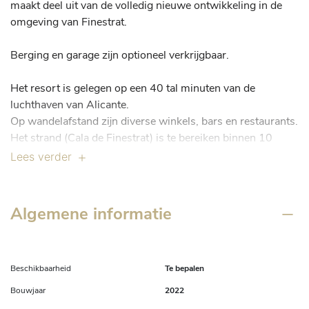
maakt deel uit van de volledig nieuwe ontwikkeling in de 
omgeving van Finestrat. 

Berging en garage zijn optioneel verkrijgbaar. 

Het resort is gelegen op een 40 tal minuten van de 
luchthaven van Alicante.

Op wandelafstand zijn diverse winkels, bars en restaurants. 

Het strand (Cala de Finestrat) is te bereiken binnen 10 
minuten met de wagen. 

Lees verder
Verschillende dorpen zoals Polop, La Nucia, Altea, Albir, 
...alsook verschillende (water)pretparken en gofterreinen 
liggen in onmiddellijke nabijheid van dit resort.

Algemene informatie
Dit appartement laat je alvast wegdromen van hoe de 
appartementen in dit nieuwbouwproject (zullen) zijn. We 
laten je dan ook graag weten dat er meer beschikbaarheden 
Beschikbaarheid
Te bepalen
zijn dan hetgeen op website staat vermeld.

Bouwjaar
2022