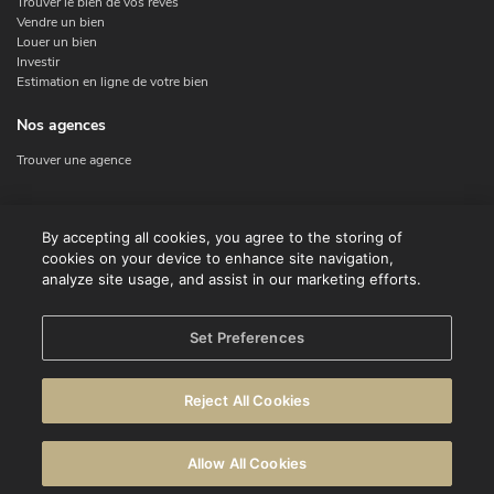
Trouver le bien de vos rêves
Vendre un bien
Louer un bien
Investir
Estimation en ligne de votre bien
Nos agences
Trouver une agence
Nous contacter
By accepting all cookies, you agree to the storing of
cookies on your device to enhance site navigation,
Contact
analyze site usage, and assist in our marketing efforts.
Facebook
Instagram
X
Set Preferences
Linkedin
Reject All Cookies
© CENTURY 21 Benelux
Conditions d'utilisation
Déclaration de confidentialité
Allow All Cookies
Avertissement
Politique en matière de cookies