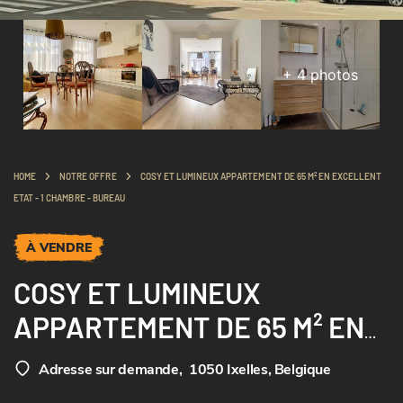
+
4
photos
HOME
NOTRE OFFRE
COSY ET LUMINEUX APPARTEMENT DE 65 M² EN EXCELLENT
ETAT - 1 CHAMBRE - BUREAU
À VENDRE
COSY ET LUMINEUX
APPARTEMENT DE 65 M² EN
EXCELLENT ETAT - 1
Adresse sur demande
,
1050 Ixelles, Belgique
CHAMBRE - BUREAU