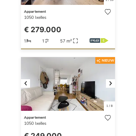
Appartement
1050
Ixelles
€ 279.000
1
1
57 m²
NIEUW
Previous
Next
1
/
8
Appartement
1050
Ixelles
€ 249.000