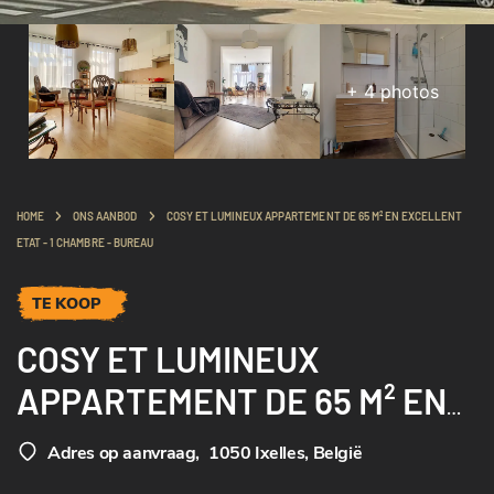
+
4
photos
HOME
ONS AANBOD
COSY ET LUMINEUX APPARTEMENT DE 65 M² EN EXCELLENT
ETAT - 1 CHAMBRE - BUREAU
TE KOOP
COSY ET LUMINEUX
APPARTEMENT DE 65 M² EN
EXCELLENT ETAT - 1
Adres op aanvraag
,
1050 Ixelles, België
CHAMBRE - BUREAU