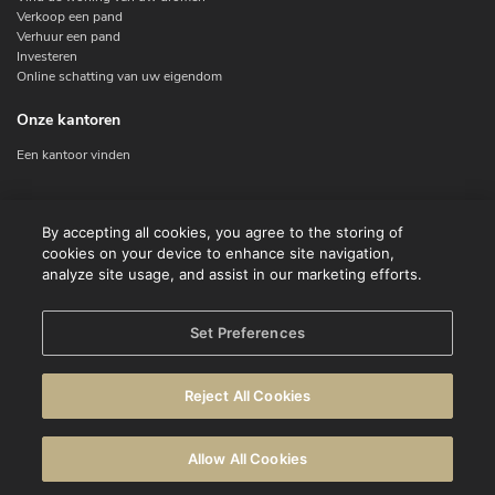
Verkoop een pand
Verhuur een pand
Investeren
Online schatting van uw eigendom
Onze kantoren
Een kantoor vinden
Contacteer ons
By accepting all cookies, you agree to the storing of
cookies on your device to enhance site navigation,
Contact
analyze site usage, and assist in our marketing efforts.
Facebook
Instagram
X
Set Preferences
Linkedin
Reject All Cookies
© CENTURY 21 Benelux
Gebruiksvoorwaarden
Privacyverklaring
Allow All Cookies
Waarschuwing
Cookie beleid