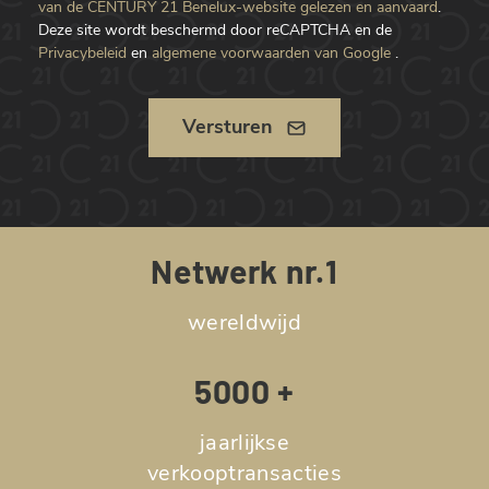
van de CENTURY 21 Benelux-website gelezen en aanvaard
.
Deze site wordt beschermd door reCAPTCHA en de
Privacybeleid
en
algemene voorwaarden van Google
.
Versturen
Netwerk nr.1
wereldwijd
5000 +
jaarlijkse
verkooptransacties