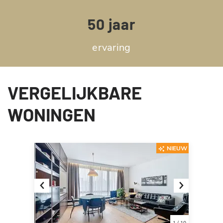
50 jaar
ervaring
VERGELIJKBARE
WONINGEN
NIEUW
Previous
Next
1
/
10