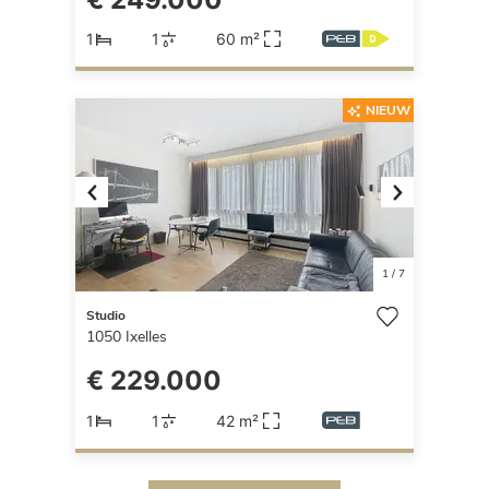
1
1
60 m²
NIEUW
Previous
Next
1
/
7
Studio
1050
Ixelles
€ 229.000
1
1
42 m²