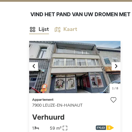
VIND HET PAND VAN UW DROMEN MET
Lijst
Kaart
Previous
Next
1
/
8
Appartement
7900
LEUZE-EN-HAINAUT
Verhuurd
1
59 m²