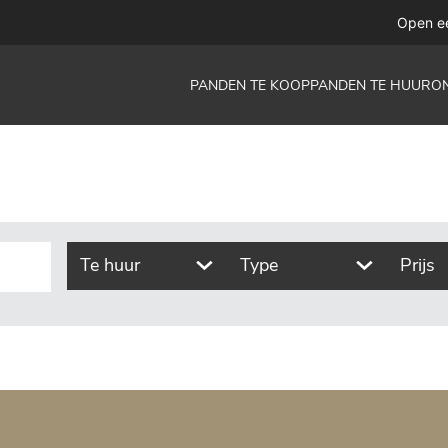
functie
Open e
PANDEN TE KOOP
PANDEN TE HUUR
O
Te huur
Type
Prijs