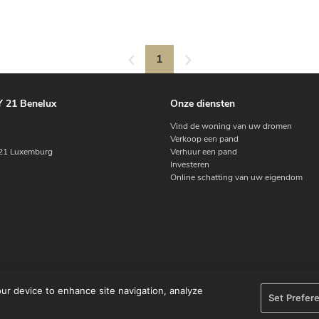
1
 21 Benelux
Onze diensten
Vind de woning van uw dromen
Verkoop een pand
1 Luxemburg
Verhuur een pand
Investeren
Online schatting van uw eigendom
our device to enhance site navigation, analyze
Set Prefer
orwaarden
Privacyverklaring
Waarschuwing
Cookie beleid