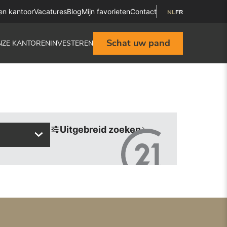
en kantoor
Vacatures
Blog
Mijn favorieten
Contact
NL
FR
Schat uw pand
NZE KANTOREN
INVESTEREN
Uitgebreid zoeken