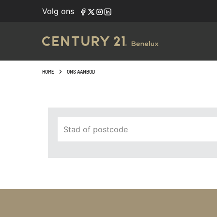
Navigated to Vind het pand van uw dromen met onze zoek
Volg ons
HOME
ONS AANBOD
Stad of postcode