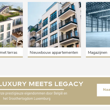
met terras
Nieuwbouw appartementen
Magazijnen