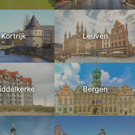
Kortrijk
Leuven
iddelkerke
Bergen