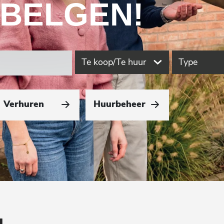
 BELGEN!
Te koop/Te huur
Type
Verhuren
Huurbeheer
N