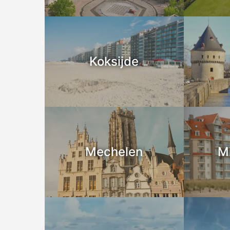
Koksijde
Mechelen
M