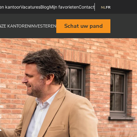
en kantoor
Vacatures
Blog
Mijn favorieten
Contact
NL
FR
Schat uw pand
NZE KANTOREN
INVESTEREN
K