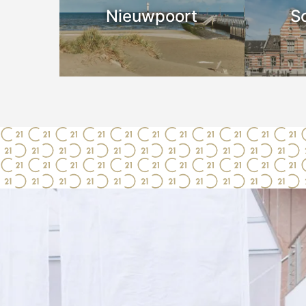
Nieuwpoort
S