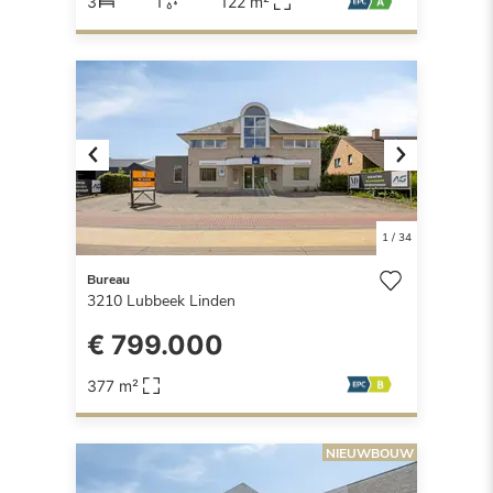
3
1
122 m²
Previous
Next
1
/
34
Bureau
3210
Lubbeek Linden
€ 799.000
377 m²
NIEUWBOUW