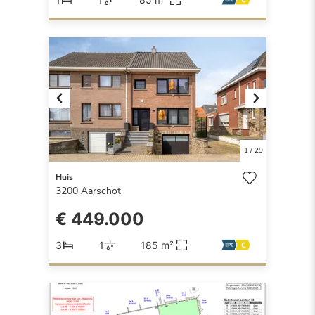
Previous
Next
1
/
29
Huis
3200
Aarschot
€ 449.000
3
1
185 m²