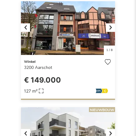
Previous
Next
1
/
8
Winkel
3200
Aarschot
€ 149.000
127 m²
NIEUWBOUW