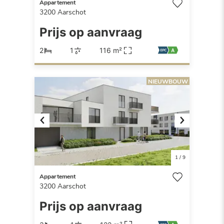
Appartement
3200
Aarschot
Prijs op aanvraag
2
1
116 m²
NIEUWBOUW
Previous
Next
1
/
9
Appartement
3200
Aarschot
Prijs op aanvraag