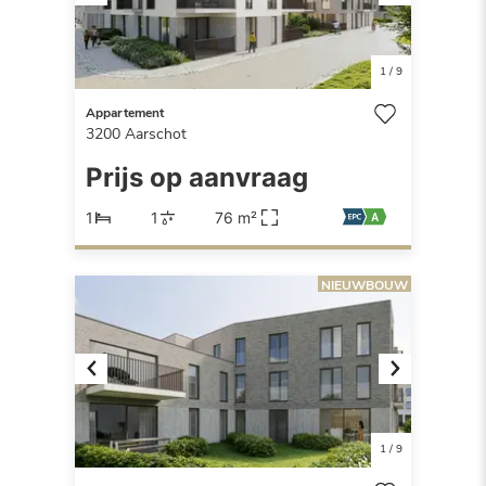
Previous
Next
1
/
9
Appartement
3200
Aarschot
Prijs op aanvraag
1
1
76 m²
NIEUWBOUW
Previous
Next
1
/
9