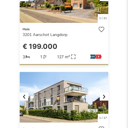
Previous
Next
1
/
21
Huis
3201
Aarschot Langdorp
€ 199.000
3
1
127 m²
Previous
Next
1
/
17