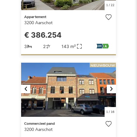
1
/
22
Appartement
3200
Aarschot
€ 386.254
3
2
143 m²
NIEUWBOUW
Previous
Next
1
/
16
Commercieel pand
3200
Aarschot