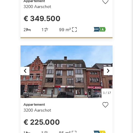
Appartement
3200
Aarschot
€ 349.500
2
1
99 m²
Previous
Next
1
/
17
Appartement
3200
Aarschot
€ 225.000
1
1
85 m²