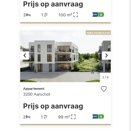
Prijs op aanvraag
3
1
100 m²
NIEUWBOUW
Previous
Next
1
/
9
Appartement
3200
Aarschot
Prijs op aanvraag
2
1
99 m²