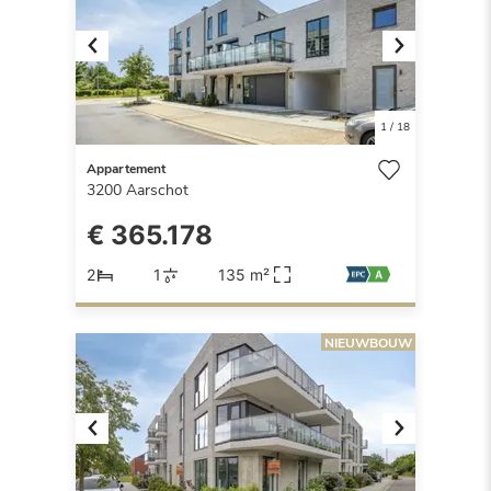
Previous
Next
1
/
18
Appartement
3200
Aarschot
€ 365.178
2
1
135 m²
NIEUWBOUW
Previous
Next