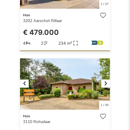
1
/
27
Huis
3202
Aarschot Rillaar
€ 479.000
4
2
234 m²
Previous
Next
1
/
30
Huis
3110
Rotselaar