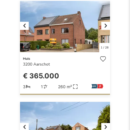
Previous
Next
1
/
28
Huis
3200
Aarschot
€ 365.000
3
1
260 m²