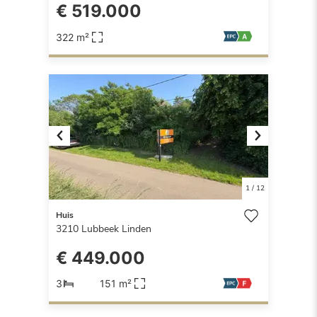
€ 519.000
322 m²
Previous
Next
1
/
12
Huis
3210
Lubbeek Linden
€ 449.000
3
151 m²