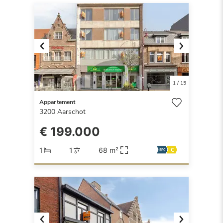
Previous
Next
1
/
15
Appartement
3200
Aarschot
€ 199.000
1
1
68 m²