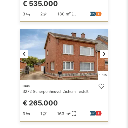
€ 535.000
3
2
180 m²
Previous
Next
1
/
35
Huis
3272
Scherpenheuvel-Zichem Testelt
€ 265.000
3
1
163 m²