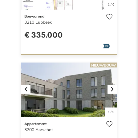
1
/
6
Bouwgrond
3210
Lubbeek
€ 335.000
NIEUWBOUW
Previous
Next
1
/
9
Appartement
3200
Aarschot