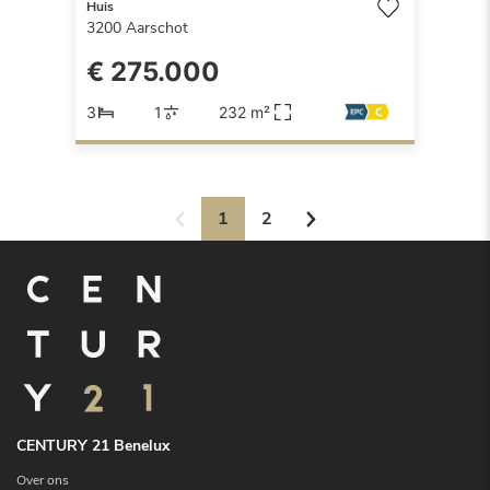
Huis
3200
Aarschot
€ 275.000
3
1
232 m²
1
2
CENTURY 21 Benelux
Over ons