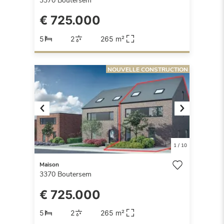
3370
Boutersem
€ 725.000
5
2
265 m²
NOUVELLE CONSTRUCTION
Previous
Next
1
/
10
Maison
3370
Boutersem
€ 725.000
5
2
265 m²