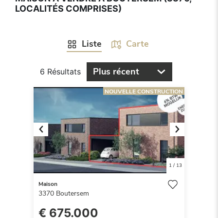
LOCALITÉS COMPRISES)
Liste
Carte
Plus récent
6 Résultats
NOUVELLE CONSTRUCTION
Previous
Next
1
/
13
Maison
3370
Boutersem
€ 675.000