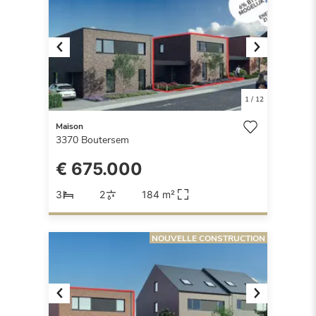
Previous
Next
1
/
12
Maison
3370
Boutersem
€ 675.000
3
2
184 m²
NOUVELLE CONSTRUCTION
Previous
Next