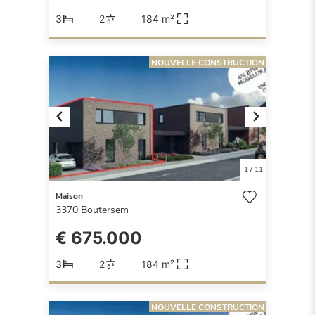
3
2
184 m²
NOUVELLE CONSTRUCTION
Previous
Next
1
/
11
Maison
3370
Boutersem
€ 675.000
3
2
184 m²
NOUVELLE CONSTRUCTION