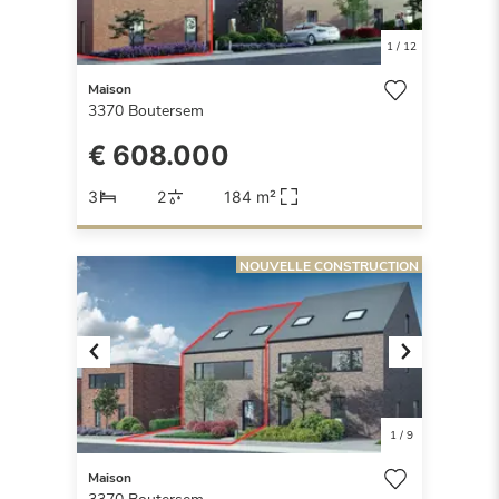
1
/
12
Maison
3370
Boutersem
€ 608.000
3
2
184 m²
NOUVELLE CONSTRUCTION
Previous
Next
1
/
9
Maison