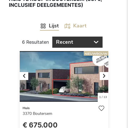
INCLUSIEF DEELGEMEENTES)
Lijst
Kaart
Recent
6 Resultaten
NIEUWBOUW
Previous
Next
1
/
13
Huis
3370
Boutersem
€ 675.000