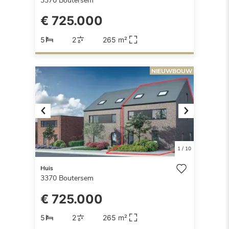
3370
Boutersem
€ 725.000
5
2
265 m²
NIEUWBOUW
Previous
Next
1
/
10
Huis
3370
Boutersem
€ 725.000
5
2
265 m²