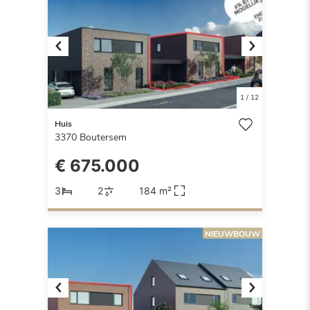
Previous
Next
1
/
12
Huis
3370
Boutersem
€ 675.000
3
2
184 m²
NIEUWBOUW
Previous
Next