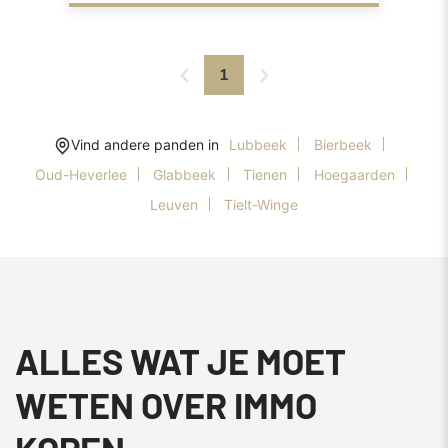
1
Vind andere panden in
Lubbeek
Bierbeek
Oud-Heverlee
Glabbeek
Tienen
Hoegaarden
Leuven
Tielt-Winge
ALLES WAT JE MOET
WETEN OVER IMMO