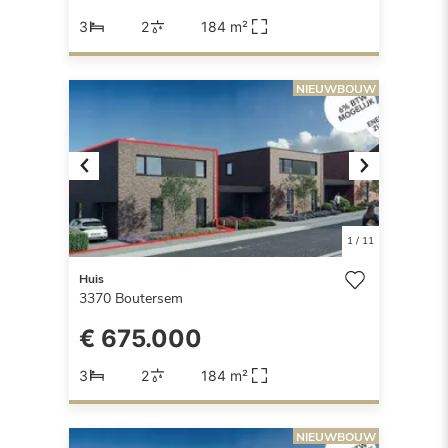
3
2
184 m²
NIEUWBOUW
Previous
Next
1
/
11
Huis
3370
Boutersem
€ 675.000
3
2
184 m²
NIEUWBOUW