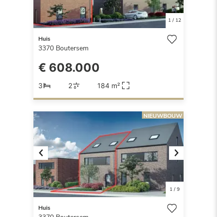
1
/
12
Huis
3370
Boutersem
€ 608.000
3
2
184 m²
NIEUWBOUW
Previous
Next
1
/
9
Huis