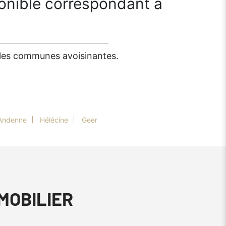
onible correspondant à
s les communes avoisinantes.
Andenne
Hélécine
Geer
MMOBILIER