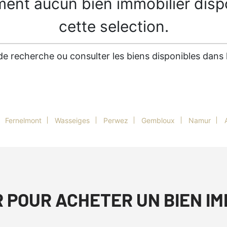
ment aucun bien immobilier disp
cette selection.
es de recherche ou consulter les biens disponibles dan
Fernelmont
Wasseiges
Perwez
Gembloux
Namur
R POUR ACHETER UN BIEN I