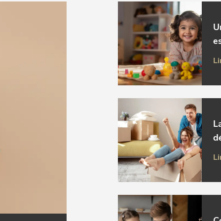
U
es
Li
L
d
Li
C