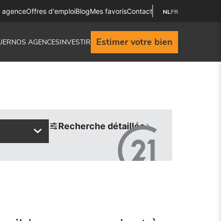
e agence
Offres d'emploi
Blog
Mes favoris
Contact
NL
FR
Estimer votre bien
UER
NOS AGENCES
INVESTIR
Recherche détaillée