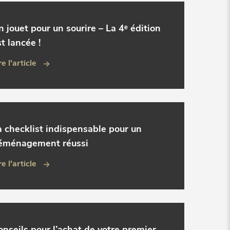
n jouet pour un sourire – La 4ᵉ édition
t lancée !
re l'article
a checklist indispensable pour un
éménagement réussi
re l'article
onseils pour l’achat de votre premier