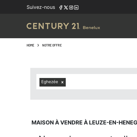
Navigated to Maison à vendre à Leuze-en-Henegouwen (790
Suivez-nous
HOME
NOTRE OFFRE
Eghezée
MAISON À VENDRE À LEUZE-EN-HENEG